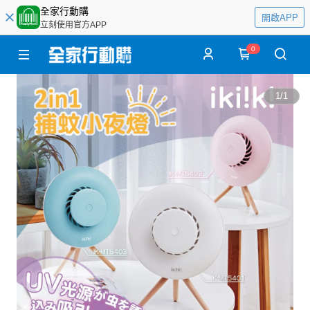
全家行動購
開啟APP
立刻使用官方APP
0
1
/
1