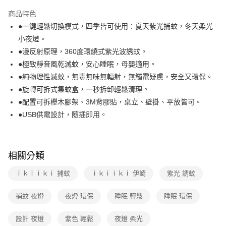
本島宅配-活動商品
商品特色
免運費
●一鍵輕鬆切換模式，四季皆可使用：夏天紫光捕蚊，冬天柔光
小夜燈。
離島宅配-常溫商品
●漫反射原理，360度環繞式紫光波誘蚊。
免運費
●極致靜音風乾滅蚊，安心睡眠，母嬰適用。
●純物理性滅蚊，無毒無味無輻射，無觸電疑慮，安全又環保。
●旋轉可拆式集蚊盒，一秒拆卸輕鬆清理。
●配置可拆櫸木腳架、3M背膠貼，桌立、壁掛、平放皆可。
●USB供電設計，隨插即用。
相關分類
ｉｋｉｉｋｉ 捕蚊
ｉｋｉｉｋｉ 伊崎
紫光 誘蚊
捕蚊 夜燈
夜燈 環保
睡眠 輕鬆
睡眠 環保
設計 夜燈
紫色 輕鬆
夜燈 柔光