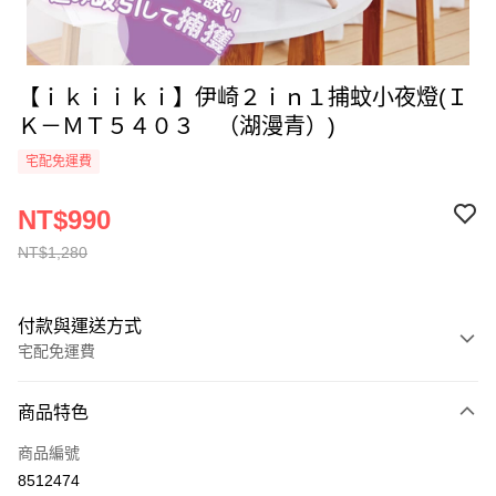
【ｉｋｉｉｋｉ】伊崎２ｉｎ１捕蚊小夜燈(Ｉ
Ｋ－ＭＴ５４０３ （湖漫青）)
宅配免運費
NT$990
NT$1,280
付款與運送方式
宅配免運費
付款方式
商品特色
全家線上支付
商品編號
運送方式
8512474