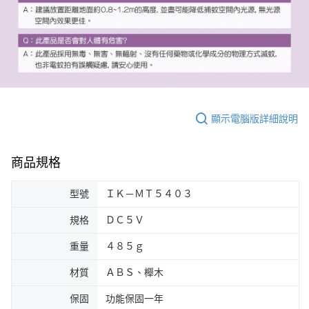
顯示電腦版詳細說明
商品規格
型號
ＩＫ－ＭＴ５４０３
規格
ＤＣ５Ｖ
重量
４８５ｇ
材質
ＡＢＳ、櫸木
保固
功能保固一年