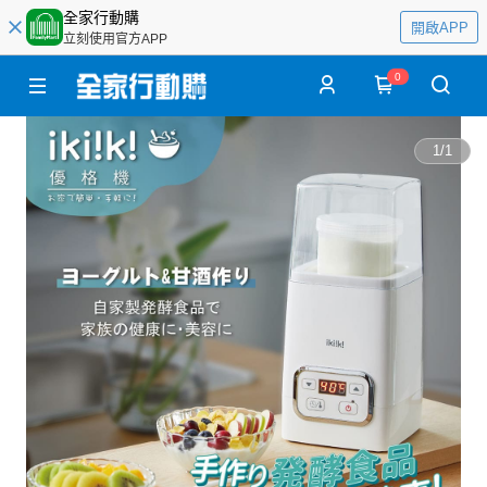
全家行動購
開啟APP
立刻使用官方APP
0
1
/
1