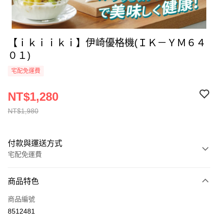
【ｉｋｉｉｋｉ】伊崎優格機(ＩＫ－ＹＭ６４
０１)
宅配免運費
NT$1,280
NT$1,980
付款與運送方式
宅配免運費
付款方式
商品特色
全家線上支付
商品編號
運送方式
8512481