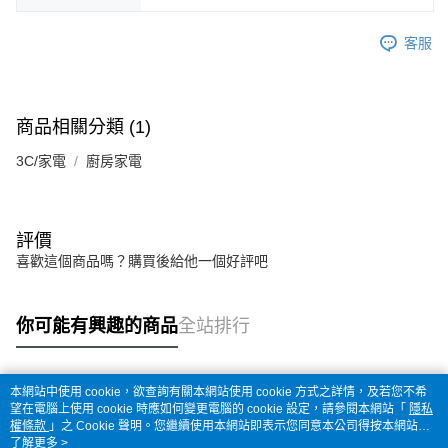
客服
商品相關分類 (1)
3C/家電
廚房家電
評價
喜歡這個商品嗎？購買後給他一個好評吧
你可能有興趣的商品
全站排行
本網站中使用 cookie，欲查詢有關本網站使用 cookie 方式之詳情，及若您不希
熱門標籤
望在電腦上使用 cookie 時應如何變更電腦的 cookie 設定，請參閱本網站「
隱私
權條款
」之 Cookie 聲明。您繼續使用本網站即表示您同意本公司得按本網站使
用條款之 Cookie 聲明使用 cookie。
了解更多 >