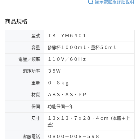
顯示電腦版詳細說明
商品規格
型號
ＩＫ－ＹＭ６４０１
容量
發酵杯１０００ｍｌ、量杯５０ｍｌ
電壓／頻率
１１０Ｖ／６０Ｈｚ
消耗功率
３５Ｗ
重量
０．８ｋｇ
材質
ＡＢＳ、ＡＳ、ＰＰ
保固
功能保固一年
尺寸
１３ｘ１３．７ｘ２８．４ｃｍ（本體＋上
蓋）
客服電話
０８００－００８－５９８