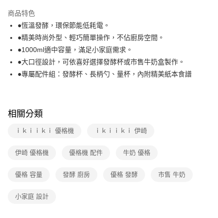
本島宅配-活動商品
商品特色
免運費
●恆溫發酵，環保節能低耗電。
●精美時尚外型、輕巧簡單操作，不佔廚房空間。
離島宅配-常溫商品
●1000ml適中容量，滿足小家庭需求。
免運費
●大口徑設計，可依喜好選擇發酵杯或市售牛奶盒製作。
●專屬配件組：發酵杯、長柄勺、量杯，內附精美紙本食譜
相關分類
ｉｋｉｉｋｉ 優格機
ｉｋｉｉｋｉ 伊崎
伊崎 優格機
優格機 配件
牛奶 優格
優格 容量
發酵 廚房
優格 發酵
市售 牛奶
小家庭 設計