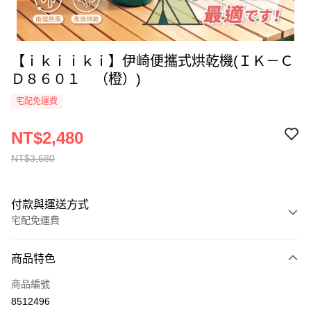
【ｉｋｉｉｋｉ】伊崎便攜式烘乾機(ＩＫ－Ｃ
Ｄ８６０１ （橙）)
宅配免運費
NT$2,480
NT$3,680
付款與運送方式
宅配免運費
付款方式
商品特色
全家線上支付
商品編號
運送方式
8512496