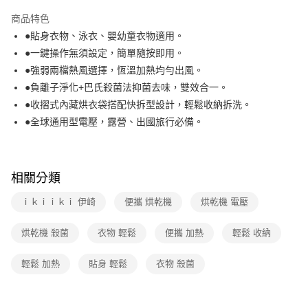
本島宅配-活動商品
商品特色
免運費
●貼身衣物、泳衣、嬰幼童衣物適用。
●一鍵操作無須設定，簡單隨按即用。
離島宅配-常溫商品
●強弱兩檔熱風選擇，恆溫加熱均勻出風。
免運費
●負離子淨化+巴氏殺菌法抑菌去味，雙效合一。
●收摺式內藏烘衣袋搭配快拆型設計，輕鬆收納拆洗。
●全球通用型電壓，露營、出國旅行必備。
相關分類
ｉｋｉｉｋｉ 伊崎
便攜 烘乾機
烘乾機 電壓
烘乾機 殺菌
衣物 輕鬆
便攜 加熱
輕鬆 收納
輕鬆 加熱
貼身 輕鬆
衣物 殺菌