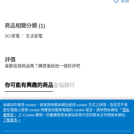
客服
商品相關分類 (1)
3C/家電
生活家電
評價
喜歡這個商品嗎？購買後給他一個好評吧
你可能有興趣的商品
全站排行
本網站中使用 cookie，欲查詢有關本網站使用 cookie 方式之詳情，及若您不希
熱門標籤
望在電腦上使用 cookie 時應如何變更電腦的 cookie 設定，請參閱本網站「
隱私
權條款
」之 Cookie 聲明。您繼續使用本網站即表示您同意本公司得按本網站使
用條款之 Cookie 聲明使用 cookie。
了解更多 >