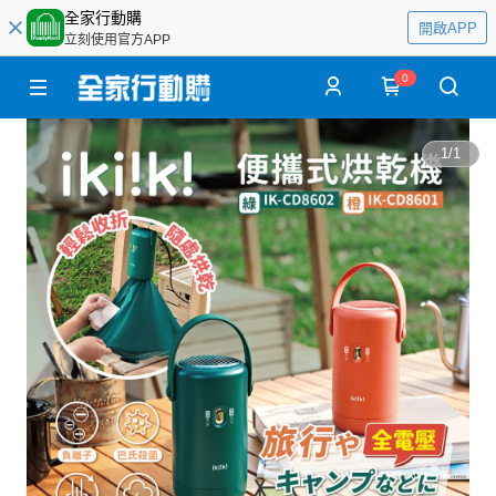
全家行動購
開啟APP
立刻使用官方APP
0
1
/
1