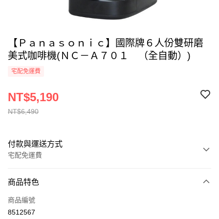
【Ｐａｎａｓｏｎｉｃ】國際牌６人份雙研磨
美式咖啡機(ＮＣ－Ａ７０１ （全自動）)
宅配免運費
NT$5,190
NT$6,490
付款與運送方式
宅配免運費
付款方式
商品特色
全家線上支付
商品編號
運送方式
8512567