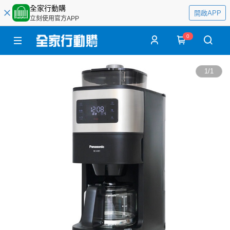
全家行動購
開啟APP
立刻使用官方APP
0
1
/
1