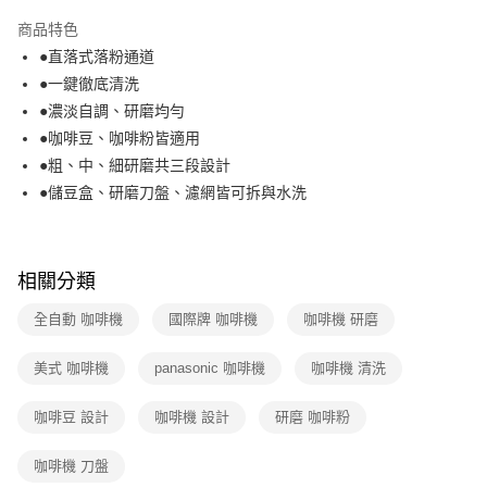
本島宅配-活動商品
商品特色
免運費
●直落式落粉通道
●一鍵徹底清洗
離島宅配-常溫商品
●濃淡自調、研磨均勻
免運費
●咖啡豆、咖啡粉皆適用
●粗、中、細研磨共三段設計
●儲豆盒、研磨刀盤、濾網皆可拆與水洗
相關分類
全自動 咖啡機
國際牌 咖啡機
咖啡機 研磨
美式 咖啡機
panasonic 咖啡機
咖啡機 清洗
咖啡豆 設計
咖啡機 設計
研磨 咖啡粉
咖啡機 刀盤