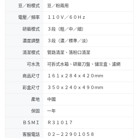
豆／粉模式
豆／粉兩用
電壓／頻率
１１０Ｖ／６０Ｈｚ
研磨模式
３段（粗／中／細）
濃度調整
３段（濃／標準／淡）
清潔模式
管路清潔、落粉口清潔
可水洗
可拆式水箱、研磨刀盤、儲豆盒、濾網
商品尺寸
１６１ｘ２８４ｘ４２０ｍｍ
彩盒尺寸
３５０ｘ２４０ｘ４９０ｍｍ
產地
中國
保固
一年
ＢＳＭＩ
Ｒ３１０１７
客服電話
０２－２２９０１０５８