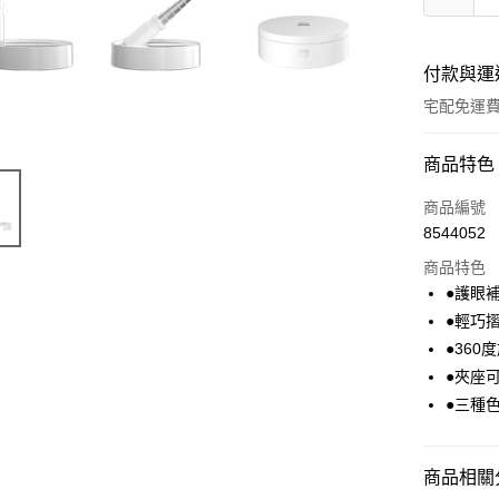
付款與運
宅配免運
付款方式
商品特色
全家線上
商品編號
8544052
商品特色
運送方式
●護眼
本島宅配-
●輕巧
免運費
●36
●夾座可
離島宅配-
●三種
免運費
商品相關分