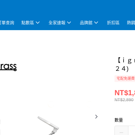
訂單查詢
點數區
全家速報
品牌館
折扣區
熱
【ｉｇ
２４)
宅配免運費
NT$1,
NT$2,890
數量