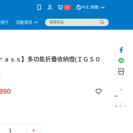
0
中文 (繁體)
銷排行
活動資訊
ｒａｓｓ】多功能折疊收納燈(ＩＧＳ０
890