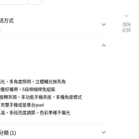
送方式
清除
費
紀錄
支付
補光、多角度照明，立體輔光無死角
活動商品
摺疊好攜帶，5段伸縮桿免組裝
0度旋轉夾頭，多功能手機夾座，多種角度模式
夾雙手機或是單台ipad
常溫商品
色溫，多段亮度調節，色彩準確不偏光
類 (1)