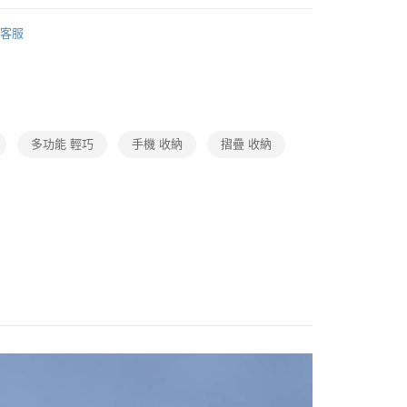
生活家電
客服
多功能 輕巧
手機 收納
摺疊 收納