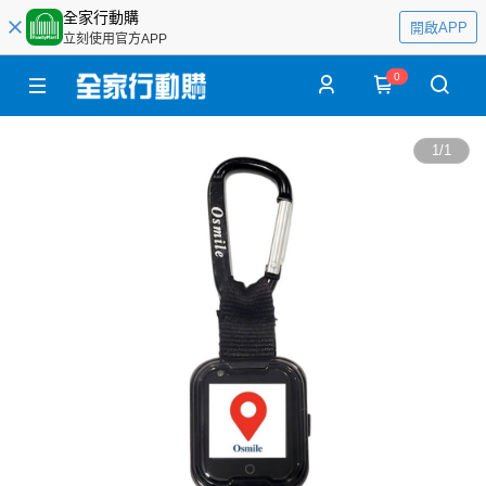
全家行動購
開啟APP
立刻使用官方APP
0
1
/
1