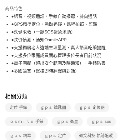
本島宅配-活動商品
商品特色
免運費
●語音、視頻通話，手錶自動接聽、雙向通話
●GPS精準定位、軌跡追蹤，遠程拍照、監聽
離島宅配-常溫商品
●跌倒求救（一鍵SOS緊急求助）
免運費
●跌倒偵測，通知OsmileAPP
●支援獨居老人遠端生理量測，真人語音吃藥提醒
●支援多位家庭成員關心管理多位長者目前狀況
●電子圍欄（超出安全範圍及時通知），手錶防丟
●多國語言（聲控即時翻譯與對話）
相關分類
定位 手錶
ｇｐｓ 鑰匙圈
ｇｐｓ 定位器
ｏｓｍｉｌｅ 手錶
ｇｐｓ 衛星
ｇｐｓ sos
ｇｐｓ 精準
ｇｐｓ 定位
微笑科技 軌跡追蹤