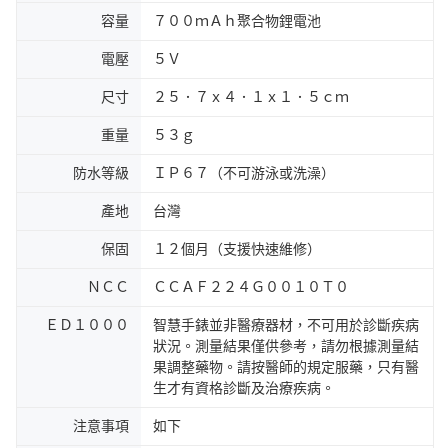
容量
７００ｍＡｈ聚合物鋰電池
電壓
５Ｖ
尺寸
２５．７ｘ４．１ｘ１．５ｃｍ
重量
５３ｇ
防水等級
ＩＰ６７（不可游泳或洗澡）
產地
台灣
保固
１２個月（支援快速維修）
ＮＣＣ
ＣＣＡＦ２２４Ｇ００１０Ｔ０
ＥＤ１０００
智慧手錶並非醫療器材，不可用於診斷疾病
狀況。測量結果僅供參考，請勿根據測量結
果調整藥物。請按醫師的規定服藥，只有醫
生才有資格診斷及治療疾病。
注意事項
如下