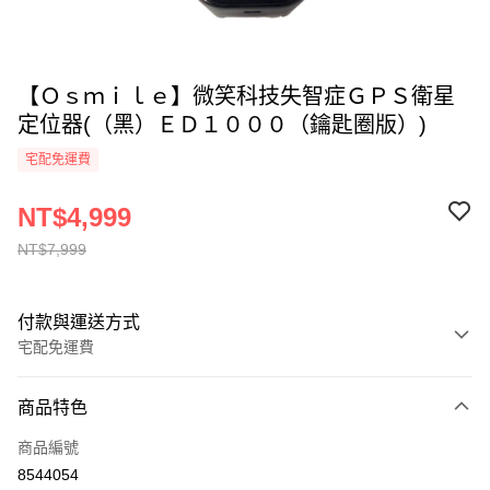
【Ｏｓｍｉｌｅ】微笑科技失智症ＧＰＳ衛星
定位器(（黑）ＥＤ１０００（鑰匙圈版）)
宅配免運費
NT$4,999
NT$7,999
付款與運送方式
宅配免運費
付款方式
商品特色
全家線上支付
商品編號
運送方式
8544054