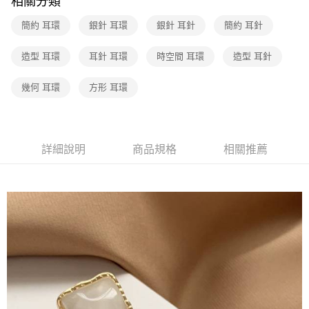
相關分類
簡約 耳環
銀針 耳環
銀針 耳針
簡約 耳針
造型 耳環
耳針 耳環
時空間 耳環
造型 耳針
幾何 耳環
方形 耳環
詳細說明
商品規格
相關推薦