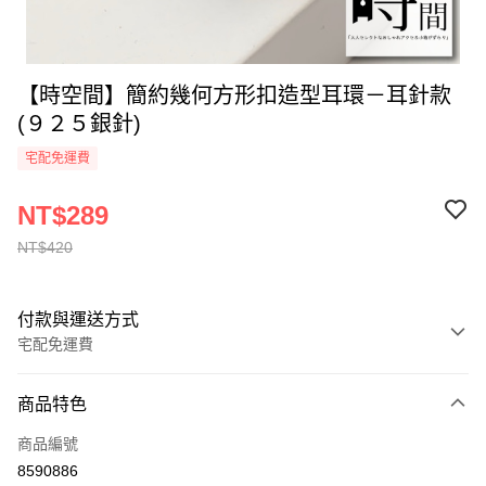
【時空間】簡約幾何方形扣造型耳環－耳針款
(９２５銀針)
宅配免運費
NT$289
NT$420
付款與運送方式
宅配免運費
付款方式
商品特色
全家線上支付
商品編號
運送方式
8590886