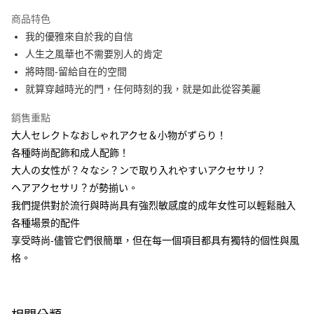
本島宅配-活動商品
商品特色
免運費
我的優雅來自於我的自信
人生之風華也不需要別人的肯定
離島宅配-常溫商品
將時間-留給自在的空間
免運費
就算穿越時光的門，任何時刻的我，就是如此從容美麗
銷售重點
大人セレクトなおしゃれアクセ＆小物がずらり！
各種時尚配飾和成人配飾！
大人の女性が？々なシ？ンで取り入れやすいアクセサリ？
ヘアアクセサリ？が勢揃い。
我們提供對於流行與時尚具有強烈敏感度的成年女性可以輕鬆融入
各種場景的配件
享受時尚-儘管它們很簡單，但在每一個項目都具有獨特的個性與風
格。