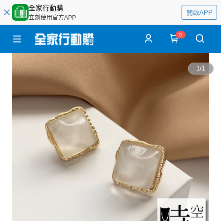
全家行動購
開啟APP
立刻使用官方APP
0
1
/
1