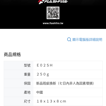
顯示電腦版詳細說明
商品規格
型號
Ｅ０２ＳＨ
重量
２５０ｇ
保固
新品瑕疵換新（七日內非人為因素壞損）
產地
中國
尺寸
１８ｘ１３ｘ８ｃｍ