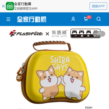
全家行動購
開啟APP
立刻使用官方APP
0
1
/
1