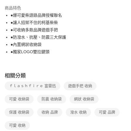
本島宅配-活動商品
商品特色
免運費
●爆可愛柴語錄品牌授權聯名
●讓人招架不住的柯基柴柴
離島宅配-常溫商品
●可收納多款品牌遊戲手把
免運費
●防潑水、抗壓、防震三大保護
●內置網狀收納袋
●獨家LOGO雙拉鍵頭
相關分類
ｆｌａｓｈｆｉｒｅ 富雷迅
遊戲手把 收納
可愛 收納袋
防震 收納袋
網狀 收納袋
保護 收納袋
收納 品牌
潑水 收納
可愛 品牌
可愛 收納