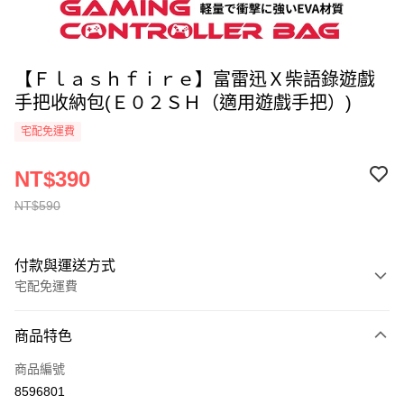
【Ｆｌａｓｈｆｉｒｅ】富雷迅Ｘ柴語錄遊戲
手把收納包(Ｅ０２ＳＨ（適用遊戲手把）)
宅配免運費
NT$390
NT$590
付款與運送方式
宅配免運費
付款方式
商品特色
全家線上支付
商品編號
運送方式
8596801