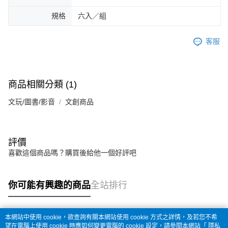
規格
六入／組
客服
商品相關分類 (1)
文玩/圖書/影音
文創商品
評價
喜歡這個商品嗎？購買後給他一個好評吧
你可能有興趣的商品
全站排行
本網站中使用 cookie，欲查詢有關本網站使用 cookie 方式之詳情，及若您不希
熱門標籤
望在電腦上使用 cookie 時應如何變更電腦的 cookie 設定，請參閱本網站「
隱私