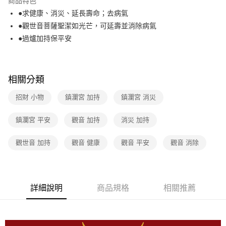
商品特色
●求健康、消災、延長壽命；去病氣
全家取貨付款
●觀世音菩薩聖潔如光芒，可延壽並消除病氣
免運費
●過爐加持保平安
常溫-付款後全家取貨
免運費
相關分類
招財 小物
鎮瀾宮 加持
鎮瀾宮 消災
鎮瀾宮 平安
觀音 加持
消災 加持
觀世音 加持
觀音 健康
觀音 平安
觀音 消除
詳細說明
商品規格
相關推薦