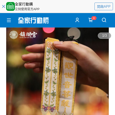
全家行動購
開啟APP
立刻使用官方APP
0
1
/
3