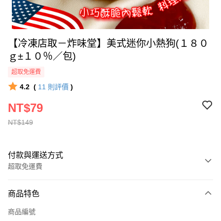
【冷凍店取－炸味堂】美式迷你小熱狗(１８０
ｇ±１０％／包)
超取免運費
4.2
(
11
則評價
)
NT$79
NT$149
付款與運送方式
超取免運費
付款方式
商品特色
全家線上支付
商品編號
超商取貨付款