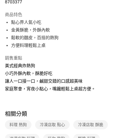
8703377
運送方式
商品特色
點心界人氣小吃
冷凍-全家取貨付款
金黃酥脆，外酥內軟
免運費
鬆軟的麵皮，百搭的熱狗
冷凍-付款後全家取貨
方便料理輕鬆上桌
免運費
銷售重點
美式經典炸熱狗
小巧外酥內軟，酥脆好吃
讓人一口接一口，鹹甜交錯的口感超美味
家庭聚會，宵夜小點心，嘴饞輕鬆上桌超方便。
相關分類
料理 熱狗
冷凍店取 點心
冷凍店取 酥脆