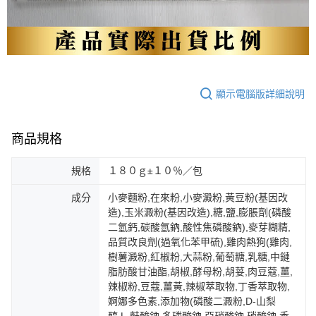
顯示電腦版詳細說明
商品規格
規格
１８０ｇ±１０％／包
成分
小麥麵粉,在來粉,小麥澱粉,黃豆粉(基因改
造),玉米澱粉(基因改造),糖,鹽,膨脹劑(磷酸
二氫鈣,碳酸氫鈉,酸性焦磷酸鈉),麥芽糊精,
品質改良劑(過氧化苯甲硫),雞肉熱狗(雞肉,
樹薯澱粉,紅椒粉,大蒜粉,葡萄糖,乳糖,中鏈
脂肪酸甘油酯,胡椒,酵母粉,胡荽,肉豆蔻,薑,
辣椒粉,豆蔻,薑黃,辣椒萃取物,丁香萃取物,
婀娜多色素,添加物(磷酸二澱粉,D-山梨