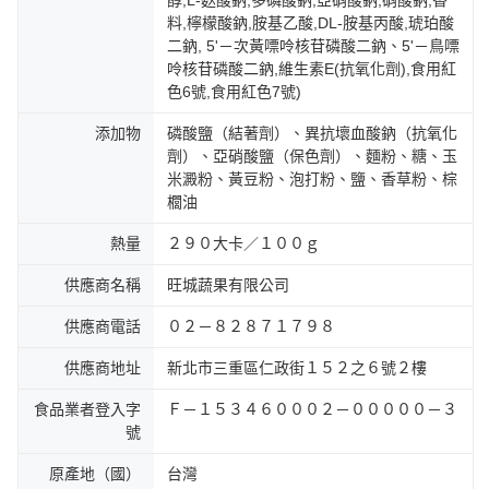
醇,L-麩酸鈉,多磷酸鈉,亞硝酸鈉,硝酸鈉,香
料,檸檬酸鈉,胺基乙酸,DL-胺基丙酸,琥珀酸
二鈉, 5'－次黃嘌呤核苷磷酸二鈉、5'－鳥嘌
呤核苷磷酸二鈉,維生素E(抗氧化劑),食用紅
色6號,食用紅色7號)
添加物
磷酸鹽（結著劑）、異抗壞血酸鈉（抗氧化
劑）、亞硝酸鹽（保色劑）、麵粉、糖、玉
米澱粉、黃豆粉、泡打粉、鹽、香草粉、棕
櫚油
熱量
２９０大卡／１００ｇ
供應商名稱
旺城蔬果有限公司
供應商電話
０２－８２８７１７９８
供應商地址
新北市三重區仁政街１５２之６號２樓
食品業者登入字
Ｆ－１５３４６０００２－０００００－３
號
原產地（國）
台灣