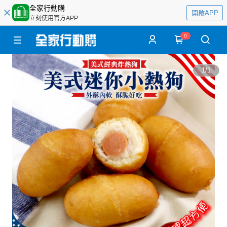
全家行動購
開啟APP
立刻使用官方APP
0
1
/
1