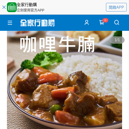
全家行動購
開啟APP
立刻使用官方APP
0
1
/
1