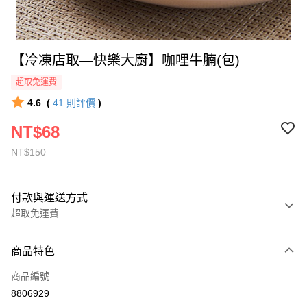
【冷凍店取—快樂大廚】咖哩牛腩(包)
超取免運費
4.6
(
41
則評價
)
NT$68
NT$150
付款與運送方式
超取免運費
付款方式
商品特色
全家線上支付
商品編號
超商取貨付款
8806929