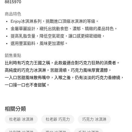
8815970
運送方式
商品特色
Enjoy冰淇淋系列，挑戰進口頂級冰淇淋的等級。
冷凍-全家取貨付款
金屬華麗設計，襯托出挑動食慾、濃郁、精緻的產品特色。
免運費
提高乳脂含量，降低空氣密度，讓口感更綿密細緻，
冷凍-付款後全家取貨
選用豐富餡料，風味更加濃郁。
免運費
銷售重點
比利時有巧克力王國之稱，此款最適合對巧克力狂熱的消費者。
高純度的巧克力冰淇淋，苦甜滑順，巧克力風味厚實濃醇，
一入口苦甜風味散佈嘴中，入喉之後，仍有淡淡的巧克力香繚繞，
一口接一口也不會甜膩。
相關分類
杜老爺 冰淇淋
杜老爺 巧克力
巧克力 冰淇淋