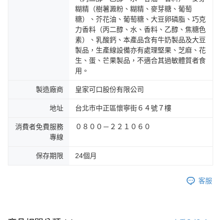
糊精（樹薯澱粉、糊精、麥芽糖、葡萄
糖）、芥花油、葡萄糖、大豆卵磷脂、巧克
力香料（丙二醇、水、香料、乙醇、焦糖色
素）、乳酸鈣、本產品含有牛奶製品及大豆
製品，生產線設備亦有處理堅果、芝麻、花
生、蛋、芒果製品，不適合其過敏體質者食
用。
製造廠商
皇家可口股份有限公司
地址
台北市中正區懷寧街６４號７樓
消費者免費服務
０８００－２２１０６０
專線
保存期限
24個月
客服