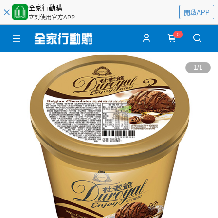
全家行動購
開啟APP
立刻使用官方APP
0
1
/
1