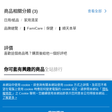
商品相關分類 (3)
查看全部
日用/紙品
家用清潔
品牌總覽
❚ FamiCare｜保健
❚ 順天本草
評價
喜歡這個商品嗎？購買後給他一個好評吧
你可能有興趣的商品
全站排行
本網站中使用 cookie，欲查詢有關本網站使用 cookie 方式之詳情，及若您不希
熱門標籤
望在電腦上使用 cookie 時應如何變更電腦的 cookie 設定，請參閱本網站「
隱私
權條款
」之 Cookie 聲明。您繼續使用本網站即表示您同意本公司得按本網站使
用條款之 Cookie 聲明使用 cookie。
了解更多 >