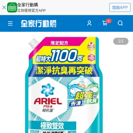
全家行動購
開啟APP
立刻使用官方APP
0
1
/
1