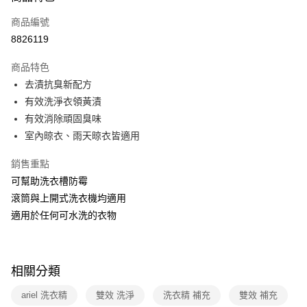
運送方式
商品編號
全家取貨付款
8826119
每筆NT$40，滿NT$390(含以上)免運費
商品特色
常溫-付款後全家取貨
去漬抗臭新配方
每筆NT$40，滿NT$390(含以上)免運費
有效洗淨衣領黃漬
有效消除頑固臭味
室內晾衣、雨天晾衣皆適用
銷售重點
可幫助洗衣槽防霉
滾筒與上開式洗衣機均適用
適用於任何可水洗的衣物
相關分類
ariel 洗衣精
雙效 洗淨
洗衣精 補充
雙效 補充