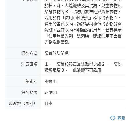
於棉、麻、人造纖維及其混紡，兒童衣物及
貼身衣物等３．請勿用於羊毛與纖細衣物，
或用於有「使用中性洗劑」標示的衣物４．
適用於各色衣物，請將容易褪色的衣物分開
洗滌，並在衣物不明顯處試用５．若有標示
「使用無螢光劑」洗劑時，建議使用不含螢
光劑洗劑清洗
保存方式
請置於陰暗處
注意事項
１． 請置於孩童無法取得之處２． 請勿
接觸眼睛３． 此液體不可飲用
葷素別
不適用
保存期限
24個月
原產地（國別）
日本
客服