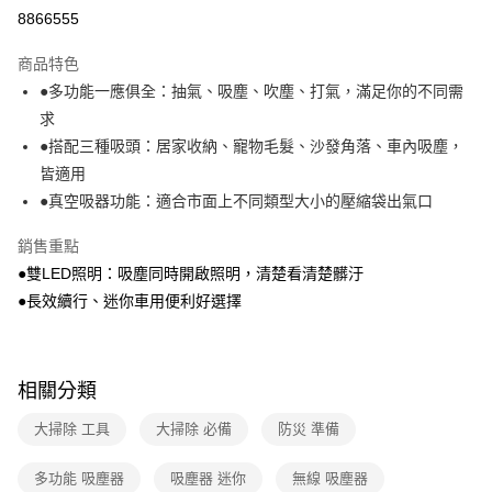
運送方式
8866555
本島宅配-活動商品
商品特色
免運費
●多功能一應俱全：抽氣、吸塵、吹塵、打氣，滿足你的不同需
求
離島宅配-常溫商品
●搭配三種吸頭：居家收納、寵物毛髮、沙發角落、車內吸塵，
免運費
皆適用
●真空吸器功能：適合市面上不同類型大小的壓縮袋出氣口
銷售重點
●雙LED照明：吸塵同時開啟照明，清楚看清楚髒汙
●長效續行、迷你車用便利好選擇
相關分類
大掃除 工具
大掃除 必備
防災 準備
多功能 吸塵器
吸塵器 迷你
無線 吸塵器