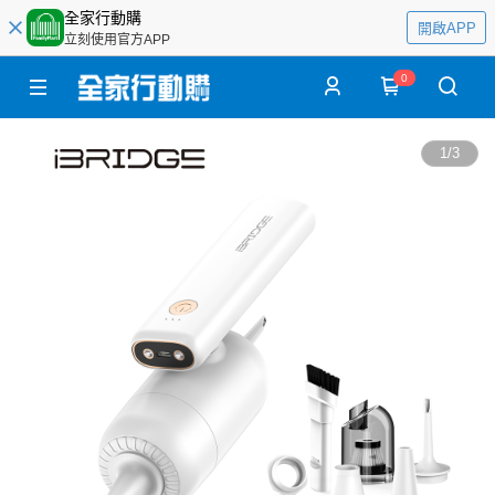
全家行動購
開啟APP
立刻使用官方APP
0
1
/
3