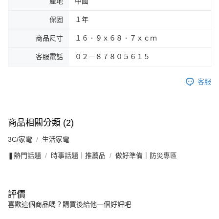
產地
中國
保固
１年
商品尺寸
１６．９ｘ６８．７ｘｃｍ
客服電話
０２－８７８０５６１５
客服
商品相關分類 (2)
3C/家電
生活家電
❚熱門話題
時事話題｜推薦品
做好準備｜防災專區
評價
喜歡這個商品嗎？購買後給他一個好評吧