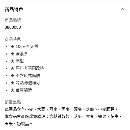
付款方式
商品特色
全家線上支付
商品編號
運送方式
8868058
全家取貨付款
商品特色
免運費
★ 100%全天然
★ 全素食
常溫-付款後全家取貨
★ 高纖
免運費
★ 原料非基因改造
★ 不含反式脂肪
★ 冷熱沖泡均可
★ 台灣製造
銷售重點
此產品含有小麥、大豆、燕麥、黑麥、蕎麥、芝麻、小麥胚芽。
本食品生產廠房亦處理：含麩質穀類、芝麻、大豆、堅果、花生、
玉米、奶製品。