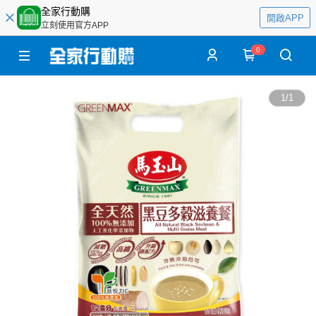
全家行動購
開啟APP
立刻使用官方APP
0
1
/
1