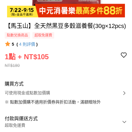
【馬玉山】全天然黑豆多穀滋養餐(30g×12pcs)
點數兌換商品
超取免運費
5
(
4
則評價
)
1點 + NT$105
NT$180
購買方式
可使用現金或點數加價購
※
點數加價購不適用折價券與折扣活動，滿額贈除外
付款與運送方式
超取免運費