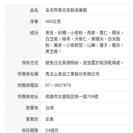
品名
全天然黑豆多穀滋養餐
淨重
360公克
成分
黑豆，砂糖，小麥粉，燕麥，薏仁，糯米，
白芝麻，綠茶，大麥仁，黑糯米，白米穀
粉，蕎麥，小麥胚芽，山藥，蓮子，糙米，
黑芝麻。
保存方式
避免日光直接照射，並放置於陰涼乾燥處。
供應商名稱
馬玉山食品工業股份有限公司
供應商電話
07－3827879
供應商地址
高雄市左營區民族一路709號
原產地
台灣
葷素別
全素
保存期限
24個月