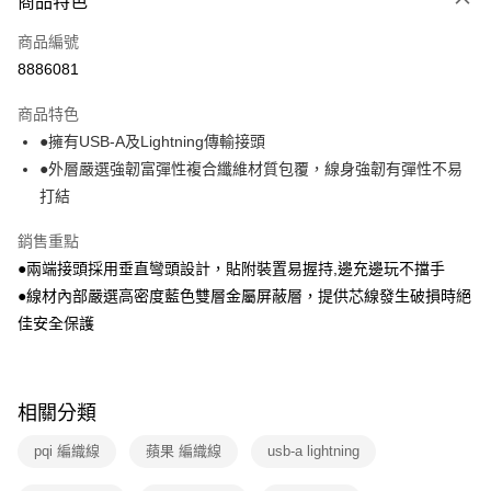
商品特色
全家線上支付
商品編號
運送方式
8886081
本島宅配-活動商品
商品特色
免運費
●擁有USB-A及Lightning傳輸接頭
●外層嚴選強韌富彈性複合纖維材質包覆，線身強韌有彈性不易
離島宅配-常溫商品
打結
免運費
銷售重點
●兩端接頭採用垂直彎頭設計，貼附裝置易握持,邊充邊玩不擋手
●線材內部嚴選高密度藍色雙層金屬屏蔽層，提供芯線發生破損時絕
佳安全保護
相關分類
pqi 編織線
蘋果 編織線
usb-a lightning