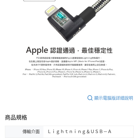
顯示電腦版詳細說明
商品規格
傳輸介面
Ｌｉｇｈｔｎｉｎｇ＆ＵＳＢ－Ａ