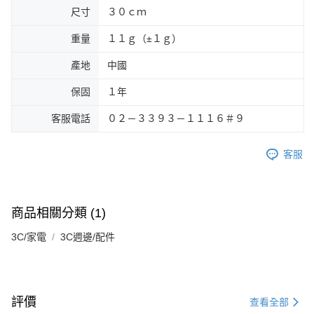
尺寸
３０ｃｍ
重量
１１ｇ（±１ｇ）
產地
中國
保固
１年
客服電話
０２－３３９３－１１１６＃９
客服
商品相關分類 (1)
3C/家電
3C週邊/配件
評價
查看全部