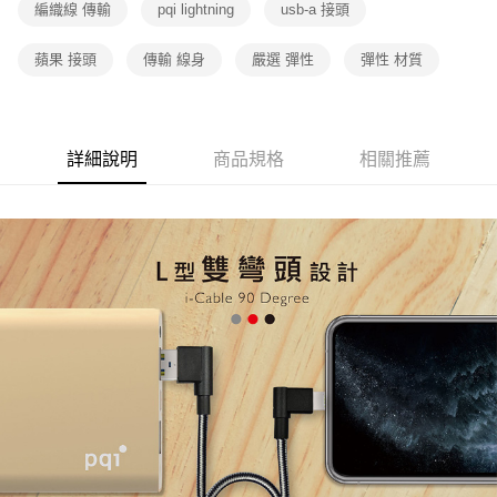
編織線 傳輸
pqi lightning
usb-a 接頭
蘋果 接頭
傳輸 線身
嚴選 彈性
彈性 材質
詳細說明
商品規格
相關推薦