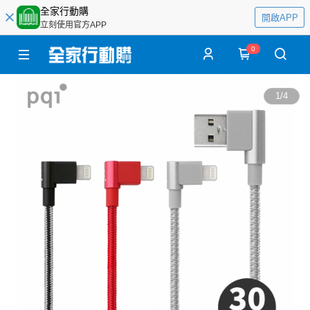
全家行動購
開啟APP
立刻使用官方APP
0
1
/
4