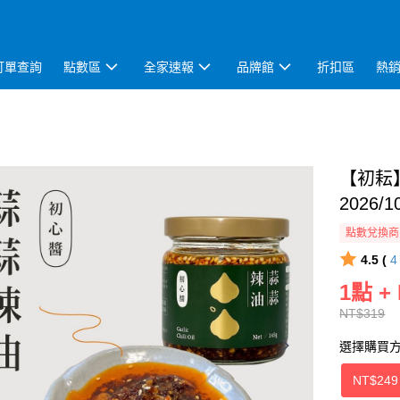
訂單查詢
點數區
全家速報
品牌館
折扣區
熱
【初耘】
2026/1
點數兌換商
4.5 (
1點 +
NT$319
選擇購買
NT$249