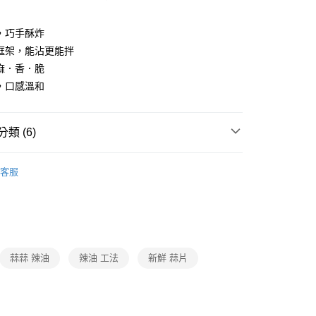
後全家取貨
，巧手酥炸
框架，能沾更能拌
麻．香．脆
，口感溫和
類 (6)
南北貨/油品/調味料/罐頭
客服
題
復熱即食｜主題美味
辣味料理
惠
❚ 即期下殺
即期｜常溫配送
題
常溫店配｜購物指南
食品/調味/乳品/飲料｜常溫
蒜蒜 辣油
辣油 工法
新鮮 蒜片
打
世界級普渡
中元消暑樂
打
世界級普渡
中元袋著走