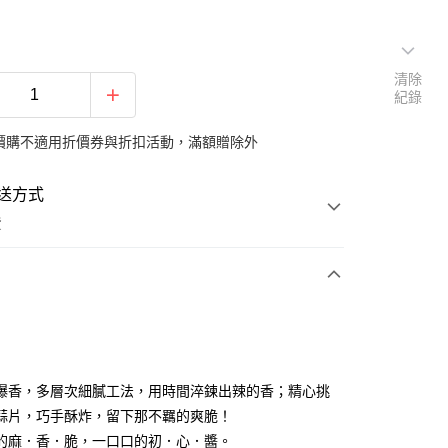
清除
紀錄
價購不適用折價券與折扣活動，滿額贈除外
送方式
費
支付
爆香，多層次細膩工法，用時間淬鍊出辣的香；精心挑
付款
蒜片，巧手酥炸，留下那不羈的爽脆！
的麻．香．脆，一口口的初．心．醬。