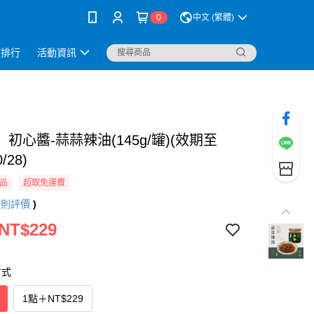
0
中文 (繁體)
銷排行
活動資訊
初心醬-蒜蒜辣油(145g/罐)(效期至
0/28)
品
超取免運費
4
則評價
)
 NT$229
方式
1點
＋
NT$229