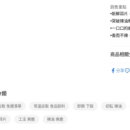
銷售重點
常溫-付款
•新鮮蒜片
免運費
•突破辣油
•一口口的
•香而不辣
商品相關分
食品/飲料
分享
❚熱門話
❚ Fa點優
分類
❚熱門話
店配
店取 免運湊單
常溫店取 食品飲料
即期 下殺
初耘 辣油
❚本月主
蒜片
工法 爽脆
辣油 爽脆
❚本月主