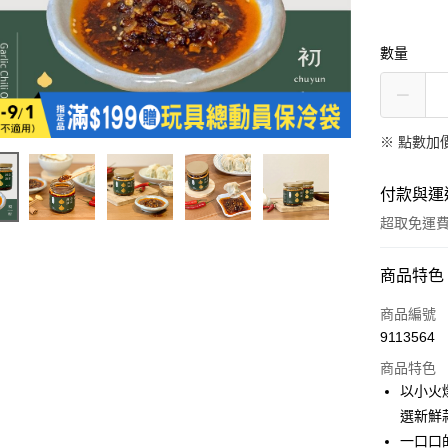
數量
※
點數加
付款與運
超取免運
付款方式
商品特色
全家線上
商品編號
9113564
商品特色
運送方式
以小火
全家取貨
選新鮮
免運費
一口口