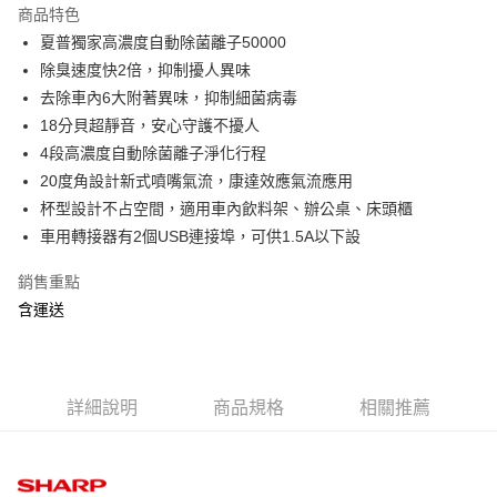
本島宅配-活動商品
商品特色
免運費
夏普獨家高濃度自動除菌離子50000
除臭速度快2倍，抑制擾人異味
離島宅配-常溫商品
去除車內6大附著異味，抑制細菌病毒
免運費
18分貝超靜音，安心守護不擾人
4段高濃度自動除菌離子淨化行程
20度角設計新式噴嘴氣流，康達效應氣流應用
杯型設計不占空間，適用車內飲料架、辦公桌、床頭櫃
車用轉接器有2個USB連接埠，可供1.5A以下設
銷售重點
含運送
詳細說明
商品規格
相關推薦