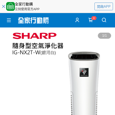
全家行動購
開啟APP
立刻使用官方APP
0
1
/
1