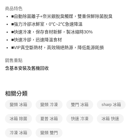
本島宅配-活動商品
商品特色
免運費
■自動除菌離子+奈米銀脫臭觸媒，雙重保鮮除菌脫臭
■強力冷卻冰鮮室，0℃~2℃急速降溫
離島宅配-常溫商品
■快速冷凍，保存食材新鮮，製冰縮時30%
免運費
■快速冷卻，迅速降溫食材
■VIP真空斷熱材，高效隔絕熱源，降低能源耗損
銷售重點
含基本安裝及舊機回收
相關分類
變頻 冰箱
變頻 冷凍
雙門 冰箱
sharp 冰箱
冰箱 除菌
夏普 冰箱
快速 冷凍
冰箱 快速
冷凍 冰箱
變頻 雙門