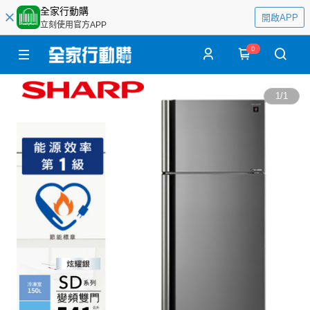
全家行動購
開啟APP
立刻使用官方APP
0
1
/
1