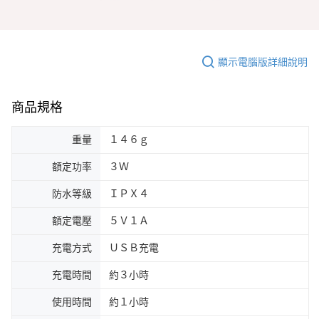
顯示電腦版詳細說明
商品規格
重量
１４６ｇ
額定功率
３Ｗ
防水等級
ＩＰＸ４
額定電壓
５Ｖ１Ａ
充電方式
ＵＳＢ充電
充電時間
約３小時
使用時間
約１小時