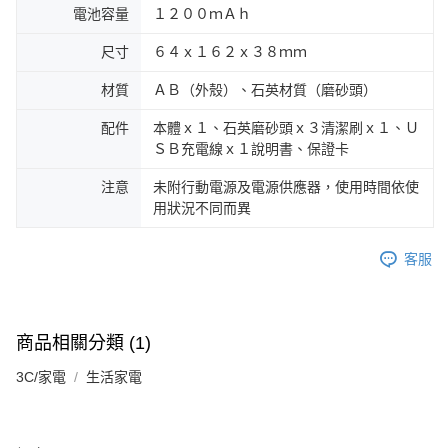
電池容量
１２００ｍＡｈ
尺寸
６４ｘ１６２ｘ３８ｍｍ
材質
ＡＢ（外殼）、石英材質（磨砂頭）
配件
本體ｘ１、石英磨砂頭ｘ３清潔刷ｘ１、Ｕ
ＳＢ充電線ｘ１說明書、保證卡
注意
未附行動電源及電源供應器，使用時間依使
用狀況不同而異
客服
商品相關分類 (1)
3C/家電
生活家電