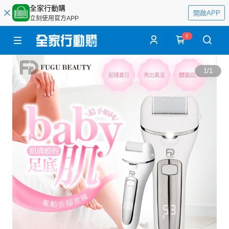
全家行動購
開啟APP
立刻使用官方APP
0
1
/
1