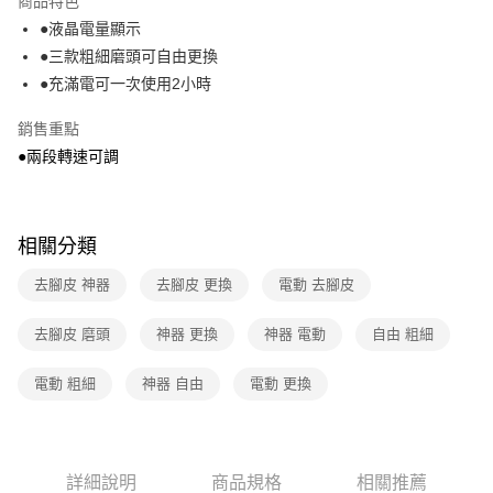
商品特色
免運費
●液晶電量顯示
●三款粗細磨頭可自由更換
離島宅配-常溫商品
●充滿電可一次使用2小時
免運費
銷售重點
●兩段轉速可調
相關分類
去腳皮 神器
去腳皮 更換
電動 去腳皮
去腳皮 磨頭
神器 更換
神器 電動
自由 粗細
電動 粗細
神器 自由
電動 更換
詳細說明
商品規格
相關推薦