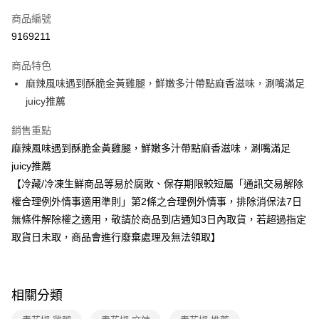
運送方式
商品編號
冷凍-全家取貨付款
9169211
免運費
商品特色
冷凍-付款後全家取貨
麻辣風味遇到酥脆金黃雞腿，鮮嫩多汁帶點麻香滋味，涮嘴滿足
免運費
juicy推薦
銷售重點
麻辣風味遇到酥脆金黃雞腿，鮮嫩多汁帶點麻香滋味，涮嘴滿足
juicy推薦
【冷藏/冷凍生鮮商品等易於腐敗、保存期限較短屬「通訊交易解除
權合理例外情事適用準則」第2條之合理例外情事，排除消保法7日
無條件解除權之適用，敬請於商品到店通知3日內取貨，若超過指定
取貨日未取，商品會進行廢棄處理及無法領取】
相關分類