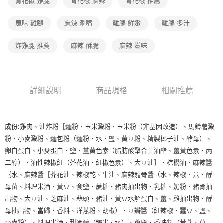
青花椒 雞腿
青花椒 麻辣
青花椒 推薦
風味 雞腿
麻辣 涮嘴
雞腿 鮮嫩
雞腿 多汁
炸雞腿 推薦
麻辣 酥脆
麻辣 滋味
詳細說明
商品規格
相關推薦
成份:雞肉、油炸粉［麵粉、玉米澱粉、玉米粉（非基因改造）、馬鈴薯澱
粉、小麥澱粉、麵包粉（麵粉、水、鹽、黃豆粉、精製椰子油、酵母）、
卵白蛋白、小麥蛋白、鹽、薑黃色素（脂肪酸聚合甘油酯、薑黃色素、丙
二醇）、油性辣椒紅（芥花油、紅椒色素）、大豆油］、棕櫚油、麻辣醬
｛水、麻辣醬［芥花油、辣椒乾、牛油、麻辣龍骨醬（水、辣椒、米、酵
母菌、料理米酒、黃豆、食鹽、蔗糖、豬肉抽出物、乳糖、奶粉、豬骨抽
出物、大豆油、芝麻油、蒜頭、豬油、黃豆水解蛋白、薑、雞抽出物、酵
母抽出物、當歸、香料、洋蔥粉、胡椒）、豆瓣醬（紅辣椒、蠶豆、鹽、
小麥粉）、料理米酒、甜酒釀（糯米、水）、蔥段、香味料（荳蔻、草