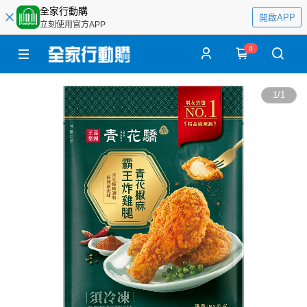
全家行動購
開啟APP
立刻使用官方APP
0
1
/
1