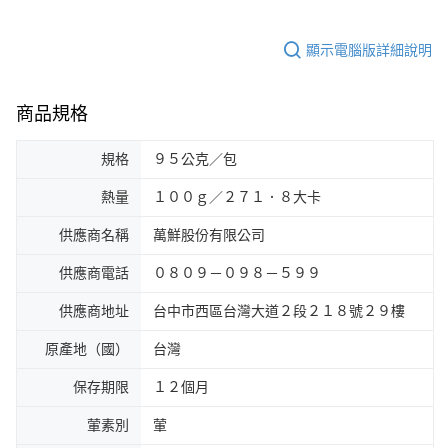
顯示電腦版詳細說明
商品規格
規格
９５公克／包
熱量
１００ｇ／２７１．８大卡
供應商名稱
萬鮮股份有限公司
供應商電話
０８０９－０９８－５９９
供應商地址
台中市西區台灣大道２段２１８號２９樓
原產地（國）
台灣
保存期限
１２個月
葷素別
葷