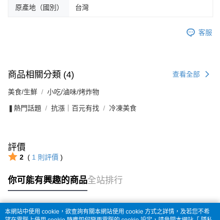
原產地（國別）
台灣
客服
商品相關分類 (4)
查看全部
美食/生鮮
小吃/滷味/烤炸物
❚熱門話題
抗漲｜百元有找
冷凍美食
評價
2
(
1
則評價
)
你可能有興趣的商品
全站排行
本網站中使用 cookie，欲查詢有關本網站使用 cookie 方式之詳情，及若您不希
熱門標籤