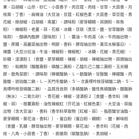
果、白胡椒、山奈、砂仁、小茴香子、肉豆蔻、肉桂、甘草、大茴香、月
桂葉、丁香）、麻辣油（大豆油、豆蔻、紅椒色素、大茴香、草豆蔻、青
花椒、綠胡椒、白胡椒、南薑）、調味粉（麥芽糊精、蒜頭粉、柴魚
粉）、辣椒粉、老薑、蒜、花椒、冰糖、豆豉（黑豆、鹽、甘草酸鈉（甜
味劑）、醋磺內酯鉀（甜味劑））］、醬油、牛肉湯（水、牛肉抽出物、
鹽、蔗糖、高麗菜抽出物、明膠、香料、酵母抽出物、黃豆水解蛋白）、
辣醬（大豆沙拉油、牛油、辣椒粉、辣椒乾）、冰糖、花椒、青花椒｝、
砂糖、浸漬粉１（食鹽、麥芽糊精、辣椒、胡椒、辣椒抽出物、蒜頭抽出
物）、粘稠劑（醋酸澱粉、磷酸二澱粉、乙醯化己二酸二澱粉、玉米糖
膠、鹿角菜膠）、調味劑（檸檬酸鈉、Ｌ－麩酸鈉、甘胺酸、檸檬酸、丙
胺酸、琥珀酸二鈉、Ｌ－天門冬酸鈉、５’－次黃嘌呤核苷磷酸二鈉、５’－
鳥嘌呤核苷磷酸二鈉）、品質改良劑（多磷酸鈉、酸性焦磷酸鈉、醋酸鈉
（無水）、二氧化矽）、青花椒、辣椒、浸漬粉２［食鹽、香辛料（辣
椒、蒜）、樹薯澱粉、油性辣椒紅（芥花油、紅椒色素）、大豆油、蒜抽
出物（含大豆油）、香料（香辛料萃取物［紅椒、蒜］、脂肪酸甘油酯、
麥芽糊精、葵花油、香料）］、蛋白粉（蛋白粉、糊精）、鹽、鮮味粉
（食鹽、乳糖、酵母抽出物、麥芽糊精、葵花油）、香辛料（花椒、肉
桂、八角、小茴香、丁香）、膨脹劑（碳酸氫鈉）、黑胡椒。