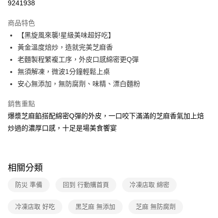
9241938
運送方式
商品特色
【黑旋風來襲!星級美味超好吃】
冷凍-全家取貨付款
黃金溫度焙炒，造就完美芝麻香
免運費
老麵製程繁複工序，外皮口感綿密更Q彈
冷凍-付款後全家取貨
無須解凍，微波1分鐘輕鬆上桌
免運費
安心無添加，無防腐劑、味精、漂白麵粉
銷售重點
爆漿芝麻餡搭配綿密Q彈的外皮，一口咬下滿滿的芝麻香氣加上焙
炒過的濃厚口感，十足是場美食饗宴
相關分類
防災 準備
回到 行動購首頁
冷凍店取 綿密
冷凍店取 好吃
黑芝麻 無添加
芝麻 無防腐劑