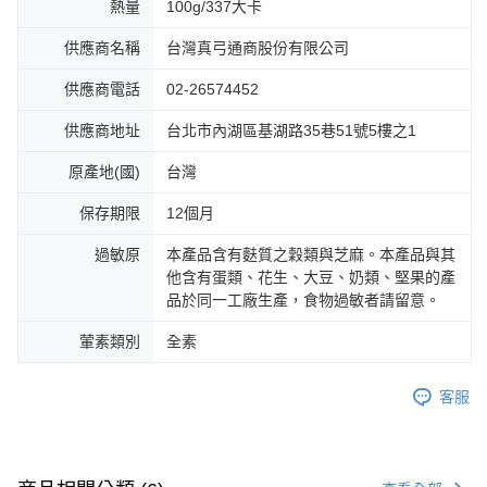
熱量
100g/337大卡
供應商名稱
台灣真弓通商股份有限公司
供應商電話
02-26574452
供應商地址
台北市內湖區基湖路35巷51號5樓之1
原產地(國)
台灣
保存期限
12個月
過敏原
本產品含有麩質之穀類與芝麻。本產品與其
他含有蛋類、花生、大豆、奶類、堅果的產
品於同一工廠生產，食物過敏者請留意。
葷素類別
全素
客服