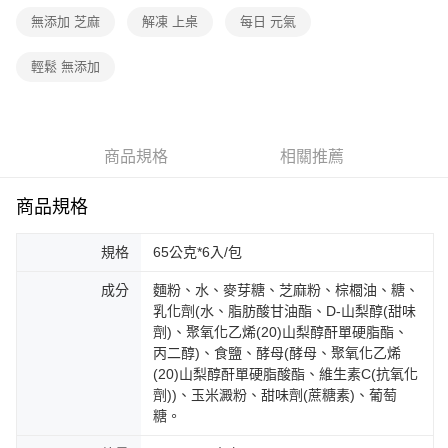
無添加 芝麻
解凍 上桌
每日 元氣
輕鬆 無添加
商品規格
相關推薦
商品規格
規格
65公克*6入/包
成分
麵粉、水、麥芽糖、芝麻粉、棕櫚油、糖、
乳化劑(水、脂肪酸甘油酯、D-山梨醇(甜味
劑)、聚氧化乙烯(20)山梨醇酐單硬脂酯、
丙二醇)、食鹽、酵母(酵母、聚氧化乙烯
(20)山梨醇酐單硬脂酸酯、維生素C(抗氧化
劑))、玉米澱粉、甜味劑(蔗糖素)、葡萄
糖。