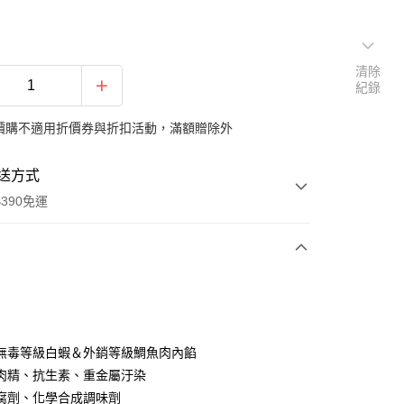
清除
紀錄
價購不適用折價券與折扣活動，滿額贈除外
送方式
390免運
支付
無毒等級白蝦＆外銷等級鯛魚肉內餡
取貨付款
肉精、抗生素、重金屬汙染
00，滿NT$390(含以上)免運費
腐劑、化學合成調味劑