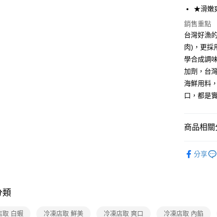
★滑嫩
冷凍-付款
銷售重點
每筆NT$1
台灣好漁
肉)，更
學合成調
加劑，台
海鮮用料
口，都是
商品相關分
美食/生鮮
分享
❚熱門話
❚熱門話
分類
❚ Fa點優
❚熱門話
店取 白蝦
冷凍店取 鮮美
冷凍店取 爽口
冷凍店取 內餡