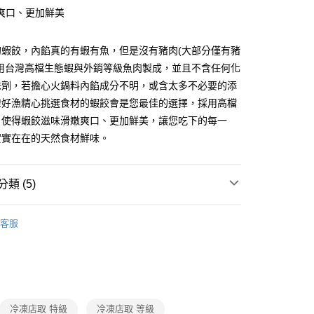
爽口、更加鮮美
後全家取貨
00，滿NT$390(含以上)免運費
的蝦餃，內餡真的有蝦有魚，但是沒有豬肉(大部分僅有豬
採用台灣高檔生態蝦與外銷等級魚肉製成，並且不含任何化
味劑，若擔心火鍋料內餡成分不明，或含太多不必要的添
灣好漁精心挑選食材的蝦餃會是您最佳的選擇，採用高檔
，使得蝦餃滋味滑嫩爽口、更加鮮美，讓您吃下的每一
實實在在的天然食材鮮味。
類 (5)
水餃/包子饅頭/港點
客服
題
抗漲｜百元有找
冷凍美食
題
熱搜｜行動購夯什麼
㊙熱搜水餃
惠
❚ 1點特惠
題
冷凍店配｜購物指南
人氣美食/生鮮/飲品｜冷凍店
冷凍店取 特級
冷凍店取 等級