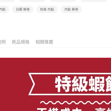
配
內餡
白蝦 鮮美
粒裝 內餡
內餡 鮮美
說明
商品規格
相關推薦