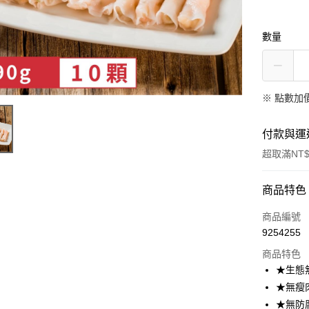
數量
※
點數加
付款與運
超取滿NT$
付款方式
商品特色
全家線上
商品編號
9254255
商品特色
運送方式
★生態
冷凍-全家
★無瘦
每筆NT$1
★無防