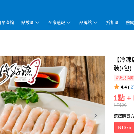
訂單查詢
點數區
全家速報
品牌館
折扣區
熱
【冷凍
裝)/包)
點數兌換商
4.4 (
2
1點 +
NT$99
選擇購買
NT$75