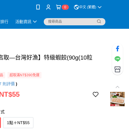
0
中文 (繁體)
銷排行
活動資訊
店取—台灣好漁】特級蝦餃(90g(10粒
品
超取滿NT$390免運
7
則評價
)
 NT$55
方式
1點
＋
NT$55