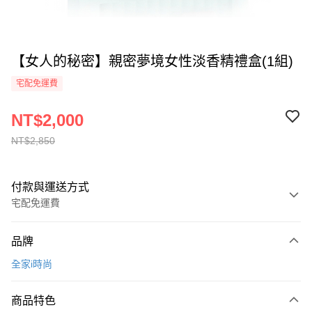
【女人的秘密】親密夢境女性淡香精禮盒(1組)
宅配免運費
NT$2,000
NT$2,850
付款與運送方式
宅配免運費
付款方式
品牌
全家線上支付
全家i時尚
運送方式
商品特色
本島宅配-活動商品