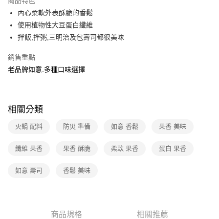
商品特色
免運費
內心柔軟外表酥脆的香鬆
使用植物性大豆蛋白纖維
離島宅配-常溫商品
拌飯,拌粥,三明治及包壽司都很美味
免運費
銷售重點
老品牌如意.多種口味選擇
相關分類
火鍋 配料
防災 準備
如意 香鬆
果香 美味
纖維 果香
果香 酥脆
柔軟 果香
蛋白 果香
如意 壽司
香鬆 美味
商品規格
相關推薦