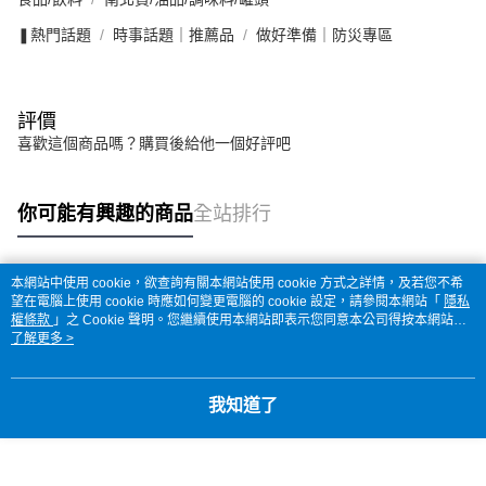
❚熱門話題
時事話題｜推薦品
做好準備｜防災專區
評價
喜歡這個商品嗎？購買後給他一個好評吧
你可能有興趣的商品
全站排行
本網站中使用 cookie，欲查詢有關本網站使用 cookie 方式之詳情，及若您不希
熱門標籤
望在電腦上使用 cookie 時應如何變更電腦的 cookie 設定，請參閱本網站「
隱私
權條款
」之 Cookie 聲明。您繼續使用本網站即表示您同意本公司得按本網站使
用條款之 Cookie 聲明使用 cookie。
了解更多 >
我知道了