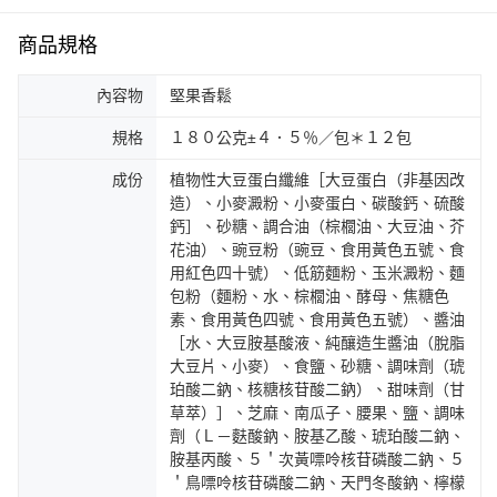
商品規格
內容物
堅果香鬆
規格
１８０公克±４．５％／包＊１２包
成份
植物性大豆蛋白纖維［大豆蛋白（非基因改
造）、小麥澱粉、小麥蛋白、碳酸鈣、硫酸
鈣］、砂糖、調合油（棕櫚油、大豆油、芥
花油）、豌豆粉（豌豆、食用黃色五號、食
用紅色四十號）、低筋麵粉、玉米澱粉、麵
包粉（麵粉、水、棕櫚油、酵母、焦糖色
素、食用黃色四號、食用黃色五號）、醬油
［水、大豆胺基酸液、純釀造生醬油（脫脂
大豆片、小麥）、食鹽、砂糖、調味劑（琥
珀酸二鈉、核糖核苷酸二鈉）、甜味劑（甘
草萃）］、芝麻、南瓜子、腰果、鹽、調味
劑（Ｌ－麩酸鈉、胺基乙酸、琥珀酸二鈉、
胺基丙酸、５＇次黃嘌呤核苷磷酸二鈉、５
＇鳥嘌呤核苷磷酸二鈉、天門冬酸鈉、檸檬