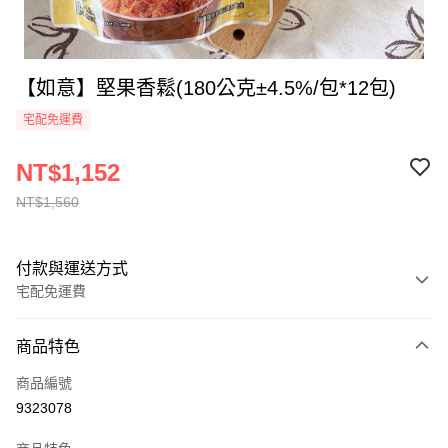
【如意】堅果香鬆(180公克±4.5%/包*12包)
宅配免運費
NT$1,152
NT$1,560
付款與運送方式
宅配免運費
付款方式
商品特色
全家線上支付
商品編號
運送方式
9323078
本島宅配-活動商品