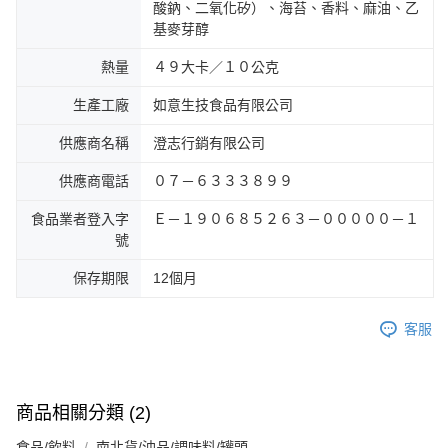
酸鈉、二氧化矽）、海苔、香料、麻油、乙
基麥芽醇
熱量
４９大卡／１０公克
生產工廠
如意生技食品有限公司
供應商名稱
澄志行銷有限公司
供應商電話
０７－６３３３８９９
食品業者登入字
Ｅ－１９０６８５２６３－０００００－１
號
保存期限
12個月
客服
商品相關分類 (2)
食品/飲料
南北貨/油品/調味料/罐頭