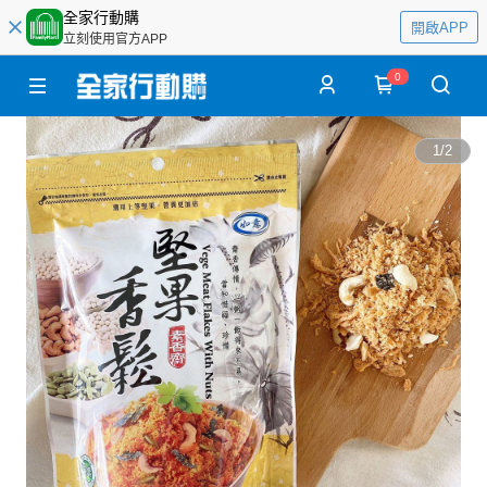
全家行動購
開啟APP
立刻使用官方APP
0
1
/
2