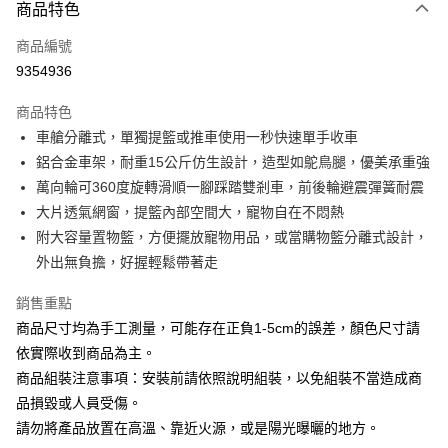
商品特色
本島宅配-活動商品
免運費
商品編號
9354936
離島宅配-常溫商品
免運費
商品特色
車艙分離式，單獨提籃或推車使用一秒快速單手收車
鋁合金車架，耐重15公斤仿生設計，造型如鴕鳥腿，優美承重強
萬向輪可360度旋轉滑順一腳踩踏雙剎車，前後輪避震彈簧耐震
大片透氣網窗，提籃內部空間大，寵物自在不悶熱
附大容量置物籃，方便擺放寵物用品，或當購物籃分離式設計，
外出無負擔，好握輕鬆帶著走
銷售重點
商品尺寸均為手工測量，可能存在正負1-5cm的誤差，顏色尺寸請
依實際收到商品為主。
商品組裝注意事項：安裝前請依照說明組裝，以免組裝不當造成商
品損毀或人員受傷。
請勿將產品放置在高溫、靠近火源，或是陽光曝曬的地方。