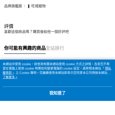
品牌旗艦館
❚ 旺城寵物
評價
喜歡這個商品嗎？購買後給他一個好評吧
你可能有興趣的商品
全站排行
本網站中使用 cookie，欲查詢有關本網站使用 cookie 方式之詳情，及若您不希
熱門標籤
望在電腦上使用 cookie 時應如何變更電腦的 cookie 設定，請參閱本網站「
隱私
權條款
」之 Cookie 聲明。您繼續使用本網站即表示您同意本公司得按本網站使
用條款之 Cookie 聲明使用 cookie。
了解更多 >
我知道了