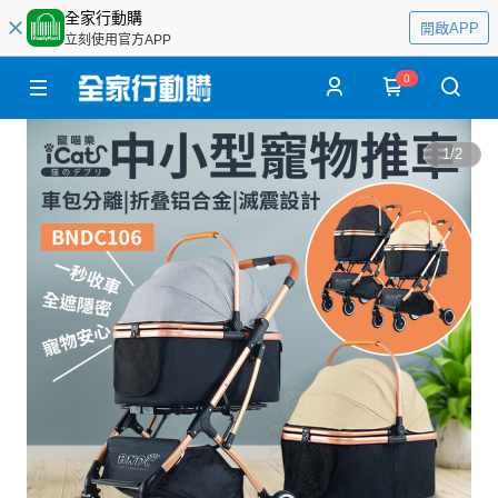
全家行動購
開啟APP
立刻使用官方APP
0
1
/
2