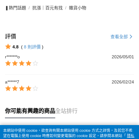
❚熱門話題
抗漲｜百元有找
雜貨小物
評價
查看全部
4.8
(
8
則評價
)
r*******o
2026/05/01
a******7
2026/02/24
你可能有興趣的商品
全站排行
本網站中使用 cookie，欲查詢有關本網站使用 cookie 方式之詳情，及若您不希
熱門標籤
望在電腦上使用 cookie 時應如何變更電腦的 cookie 設定，請參閱本網站「
隱私