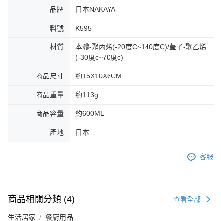
品牌
日本NAKAYA
料號
K595
材質
本體-聚丙烯(-20度C~140度C)/蓋子-聚乙烯
(-30度c~70度c)
商品尺寸
約15X10X6CM
商品重量
約113g
商品容量
約600ML
產地
日本
客服
商品相關分類 (4)
查看全部
生活居家
餐廚用品