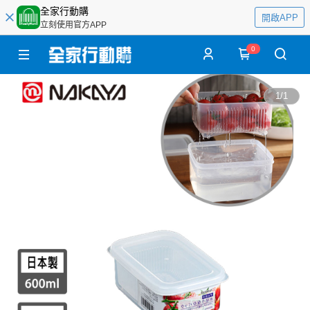
全家行動購
開啟APP
立刻使用官方APP
0
1
/
1