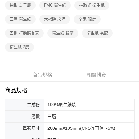
抽取式 三層
FMC 衛生紙
抽取式 衛生紙
三層 衛生紙
大掃除 必備
全家 限定
回到 行動購首頁
衛生紙 箱購
衛生紙 宅配
衛生紙 3層
商品規格
相關推薦
商品規格
主成份
100%原生紙漿
層數
三層
單張尺寸
200mmX195mm(CNS許可值+-5%)