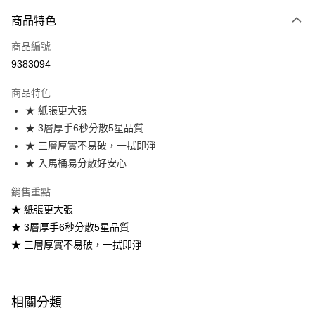
運送方式
商品特色
本島宅配-活動商品
免運費
商品編號
9383094
商品特色
★ 紙張更大張
★ 3層厚手6秒分散5星品質
★ 三層厚實不易破，一拭即淨
★ 入馬桶易分散好安心
銷售重點
★ 紙張更大張
★ 3層厚手6秒分散5星品質
★ 三層厚實不易破，一拭即淨
相關分類