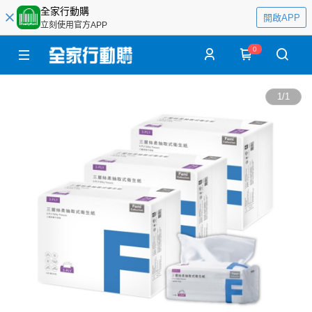
全家行動購
開啟APP
立刻使用官方APP
0
1
/
1