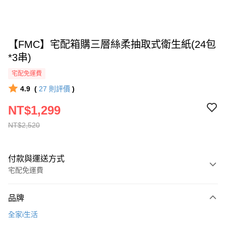
【FMC】宅配箱購三層絲柔抽取式衛生紙(24包
*3串)
宅配免運費
4.9
(
27
則評價
)
NT$1,299
NT$2,520
付款與運送方式
宅配免運費
付款方式
品牌
全家線上支付
全家i生活