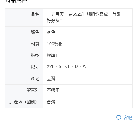
商品規格
品名
［五月天 ＃5525］想把你寫成一首歌
好好灰T
顏色
灰色
材質
100％棉
版型
標準T
尺寸
2XL、XL、L、M、S
產地
臺灣
葷素別
不適用
原產地（國別）
台灣
客服