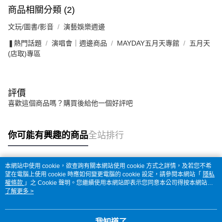
商品相關分類 (2)
文玩/圖書/影音
演藝娛樂週邊
❚熱門話題
演唱會｜週邊商品
MAYDAY五月天專館
五月天
(店取)專區
評價
喜歡這個商品嗎？購買後給他一個好評吧
你可能有興趣的商品
全站排行
本網站中使用 cookie，欲查詢有關本網站使用 cookie 方式之詳情，及若您不希
熱門標籤
望在電腦上使用 cookie 時應如何變更電腦的 cookie 設定，請參閱本網站「
隱私
權條款
」之 Cookie 聲明。您繼續使用本網站即表示您同意本公司得按本網站使
用條款之 Cookie 聲明使用 cookie。
了解更多 >
我知道了