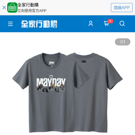
全家行動購
開啟APP
立刻使用官方APP
0
1
/
1