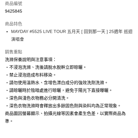
商品編號
超商取貨付款
9425845
運送方式
商品特色
MAYDAY #5525 LIVE TOUR 五月天 [ 回到那一天 ] 25週年 巡迴
全家取貨付款
演唱會
免運費
銷售重點
常溫-付款後全家取貨
洗滌保養說明與注意事項：
免運費
‧不浸泡洗滌、洗後請脫水脫幹立即晾曬。
‧禁止浸泡造成布料移染。
‧請勿使用溫熱水、含增色漂白成分的強效洗劑洗滌。
‧請晾曬時於陰暗處進行晾曬，避免于陽光下直接曝曬。
‧深色與淺色衣物務必分開清洗。
‧深色衣物洗滌時會釋放出多餘固色劑與染料均為正常現象。
商品圖因螢幕顯示、拍攝光線等因素會產生色差，以實際商品為
準。