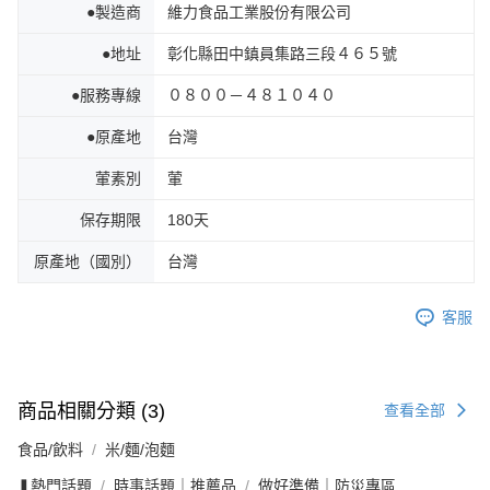
●製造商
維力食品工業股份有限公司
●地址
彰化縣田中鎮員集路三段４６５號
●服務專線
０８００－４８１０４０
●原產地
台灣
葷素別
葷
保存期限
180天
原產地（國別）
台灣
客服
商品相關分類 (3)
查看全部
食品/飲料
米/麵/泡麵
❚熱門話題
時事話題｜推薦品
做好準備｜防災專區