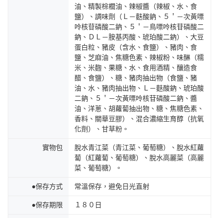
油、精製棕櫚油、辣椒醬（辣椒、水、食
鹽）、調味劑（Ｌ－麩酸鈉、５＇－次黃嘌
呤核苷磷酸二鈉、５＇－鳥嘌呤核苷磷酸二
鈉、ＤＬ－胺基丙酸、琥珀酸二鈉）、大豆
蛋白粒、豬皮（含水、食鹽）、豬肉、食
鹽、芝麻油、焦糖色素、辣椒粉、味醂（糯
米、米麴、果糖、水、食用酒精、釀造食
醋、食鹽）、糖、豬肉抽出物（食鹽、豬
油、水、豬肉抽出物、Ｌ－麩酸鈉、琥珀酸
二鈉、５＇－次黃嘌呤核苷磷酸二鈉、醬
油、洋蔥、胡蘿蔔抽出物、糖、焦糖色素、
香料、關華豆膠）、混合濃縮生育醇（抗氧
化劑）、甘草粉。
實物包
脫水青江菜（青江菜、葡萄糖）、脫水紅蘿
蔔（紅蘿蔔、葡萄糖）、脫水高麗菜（高麗
菜、葡萄糖）。
●保存方式
常溫保存，避免日光直射
●保存期限
１８０日