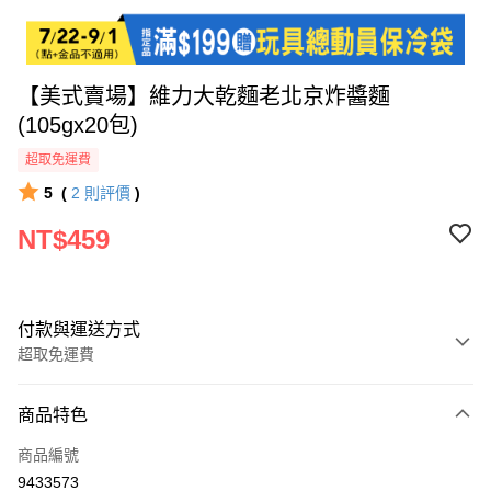
【美式賣場】維力大乾麵老北京炸醬麵
(105gx20包)
超取免運費
5
(
2
則評價
)
NT$459
付款與運送方式
超取免運費
付款方式
商品特色
全家線上支付
商品編號
超商取貨付款
9433573