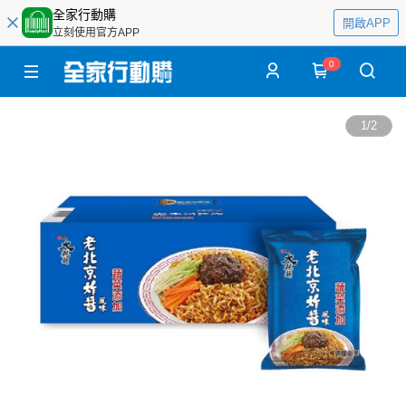
全家行動購
開啟APP
立刻使用官方APP
0
1
/
2