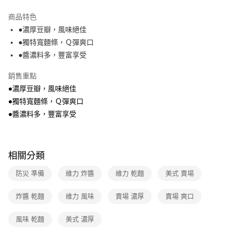
運送方式
商品特色
●濃厚豆瓣，風味絕佳
全家取貨付款
●獨特寬麵條，Ｑ彈爽口
免運費
●醬濃料多，豐富享受
常溫-付款後全家取貨
銷售重點
免運費
●濃厚豆瓣，風味絕佳
●獨特寬麵條，Ｑ彈爽口
●醬濃料多，豐富享受
相關分類
防災 準備
維力 炸醬
維力 乾麵
美式 賣場
炸醬 乾麵
維力 風味
賣場 濃厚
賣場 爽口
風味 乾麵
美式 濃厚