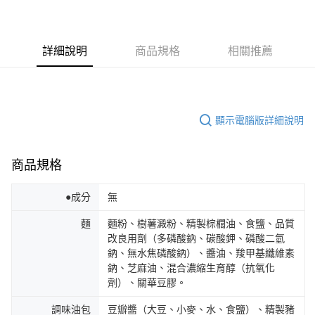
詳細說明
商品規格
相關推薦
顯示電腦版詳細說明
商品規格
●成分
無
麵
麵粉、樹薯澱粉、精製棕櫚油、食鹽、品質
改良用劑（多磷酸鈉、碳酸鉀、磷酸二氫
鈉、無水焦磷酸鈉）、醬油、羧甲基纖維素
鈉、芝麻油、混合濃縮生育醇（抗氧化
劑）、關華豆膠。
調味油包
豆瓣醬（大豆、小麥、水、食鹽）、精製豬