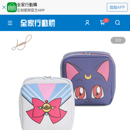
全家行動購
開啟APP
立刻使用官方APP
0
1
/
3