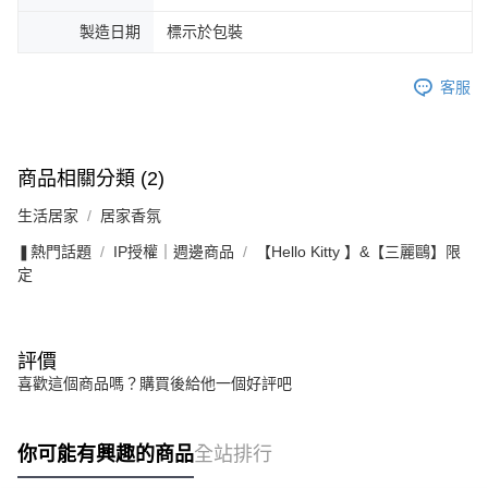
製造日期
標示於包裝
客服
商品相關分類 (2)
生活居家
居家香氛
❚熱門話題
IP授權｜週邊商品
【Hello Kitty 】&【三麗鷗】限
定
評價
喜歡這個商品嗎？購買後給他一個好評吧
你可能有興趣的商品
全站排行