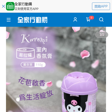
全家行動購
開啟APP
立刻使用官方APP
0
1
/
1