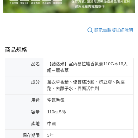
顯示電腦版詳細說明
商品規格
品名
【酷洛米】室內易拉罐香氛膏110G＊16入
組－薰衣草
成分
薰衣草香精、優質結冷膠、槐豆膠、防腐
劑、去離子水、界面活性劑
用途
空氣香氛
容量
110g±5％
產地
中國
保存期限
3年