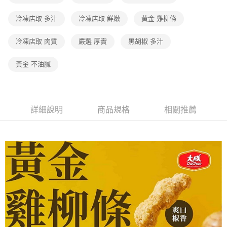
冷凍店取 多汁
冷凍店取 鮮嫩
黃金 雞柳條
冷凍店取 肉質
嚴選 厚實
黑胡椒 多汁
黃金 不油膩
詳細說明
商品規格
相關推薦