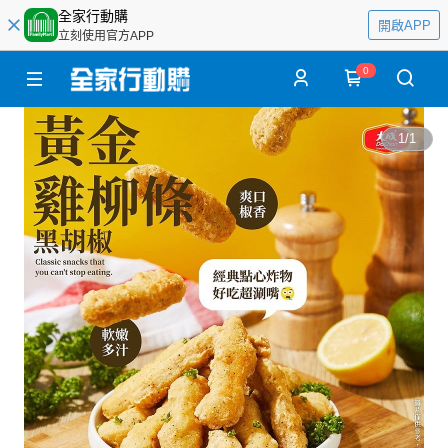
全家行動購
開啟APP
立刻使用官方APP
0
1
/
1