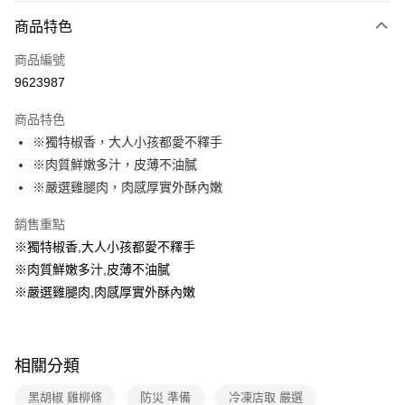
商品特色
運送方式
商品編號
冷凍-全家取貨付款
9623987
免運費
商品特色
冷凍-付款後全家取貨
※獨特椒香，大人小孩都愛不釋手
免運費
※肉質鮮嫩多汁，皮薄不油膩
※嚴選雞腿肉，肉感厚實外酥內嫩
銷售重點
※獨特椒香,大人小孩都愛不釋手
※肉質鮮嫩多汁,皮薄不油膩
※嚴選雞腿肉,肉感厚實外酥內嫩
相關分類
黑胡椒 雞柳條
防災 準備
冷凍店取 嚴選