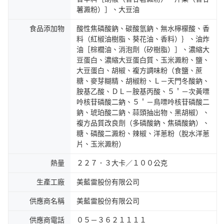
薯澱粉）］、大豆油
食品添加物
酸性焦磷酸鈉、碳酸氫鈉、無水檸檬酸、香
料（紅椒油樹脂、葵花油、香料）｝、油炸
油［棕櫚油、消泡劑（矽樹脂）］、濃縮大
豆蛋白、濃縮大豆蛋白質、玉米澱粉、鹽、
大豆蛋白、胡椒、複方調味粉（食鹽、蔗
糖、麥芽糊精、胡椒粉、Ｌ－天門冬酸鈉、
胺基乙酸、ＤＬ－胺基丙酸、５＇－次黃嘌
呤核苷磷酸二鈉、５＇－鳥嘌呤核苷磷酸二
鈉、琥珀酸二鈉、蒜頭抽出物、黑胡椒）、
複方品質改良劑（多磷酸鈉、焦磷酸鈉）、
糖、磷酸二澱粉、辣椒、洋蔥粉（脫水洋蔥
片、玉米澱粉）
熱量
２２７．３大卡／１００公克
生產工廠
美藍雷股份有限公司
供應商名稱
美藍雷股份有限公司
供應商電話
０５－３６２１１１１