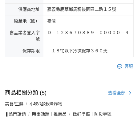
供應商地址
嘉義縣鹿草鄉馬稠後園區二路１５號
原產地（國）
臺灣
食品業者登入字
Ｄ－１２３６７０８８９－０００００－４
號
保存期限
－１８℃以下冷凍保存３６０天
客服
商品相關分類 (5)
查看全部
美食/生鮮
小吃/滷味/烤炸物
❚熱門話題
時事話題｜推薦品
做好準備｜防災專區