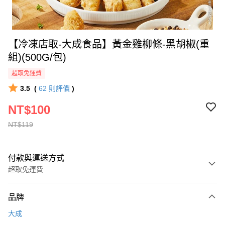
【冷凍店取-大成食品】黃金雞柳條-黑胡椒(重
組)(500G/包)
超取免運費
3.5
(
62
則評價
)
NT$100
NT$119
付款與運送方式
超取免運費
付款方式
品牌
全家線上支付
大成
超商取貨付款