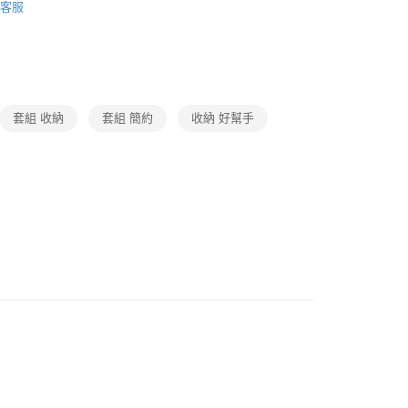
客服
題
旅人推薦｜休閒x紓壓
✈旅行收納
題
常溫店配｜購物指南
保健/日用品/美妝/3C家電｜
打
暑假旅遊趣
防曬/戶外用品
套組 收納
套組 簡約
收納 好幫手