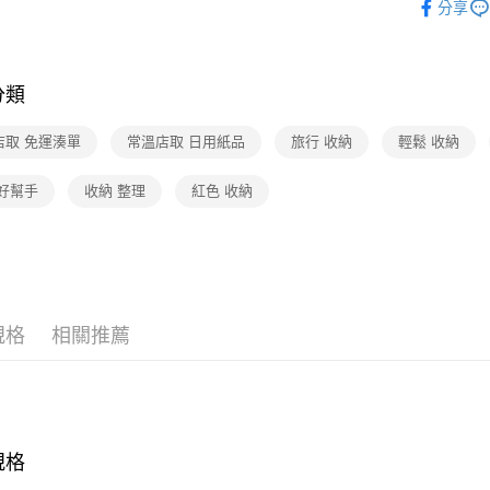
分享
❚熱門話
❚熱門話
常溫店配
分類
❚本月主
店取 免運湊單
常溫店取 日用紙品
旅行 收納
輕鬆 收納
 好幫手
收納 整理
紅色 收納
規格
相關推薦
規格