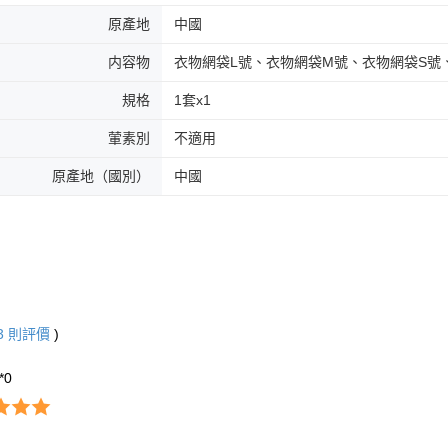
原產地
中國
内容物
衣物網袋L號、衣物網袋M號、衣物網袋S號
規格
1套x1
葷素別
不適用
原產地（國別）
中國
3
則評價
)
**0