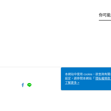
你可能
本網站中使用 cookie，欲查詢有關
設定，請參閱本網站「
隱私權條款
使用 cookie。
了解更多 >