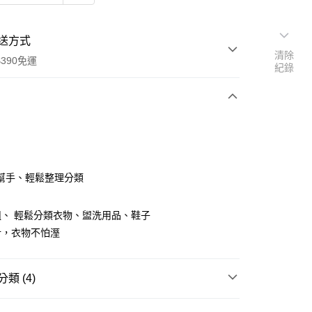
送方式
清除
390免運
紀錄
支付
付款
幫手、輕鬆整理分類
組、 輕鬆分類衣物、盥洗用品、鞋子
付款
計，衣物不怕溼
0，滿NT$390(含以上)免運費
後全家取貨
類 (4)
0，滿NT$390(含以上)免運費
旅行用品