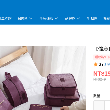
訂單查詢
點數區
全家速報
品牌館
折扣區
熱
【儲廣
超取滿NT$
2 (
3
NT$1
NT$249
數量