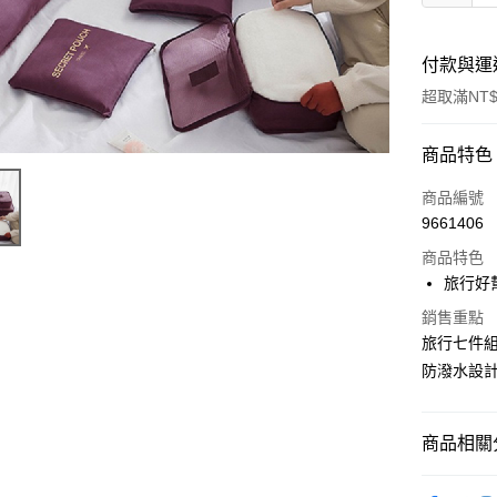
付款與運
超取滿NT$
付款方式
商品特色
全家線上
商品編號
9661406
超商取貨
商品特色
旅行好
運送方式
銷售重點
旅行七件
全家取貨
防潑水設
每筆NT$4
常溫-付款
商品相關分
每筆NT$4
日用/紙品