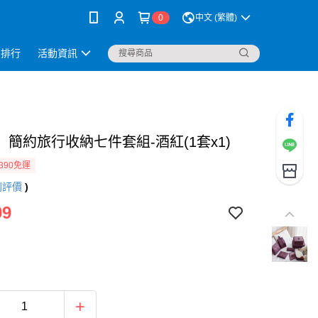
0
中文 (繁體)
銷排行
活動資訊
】簡約旅行收納七件套組-酒紅(1套x1)
390免運
則評價
)
99