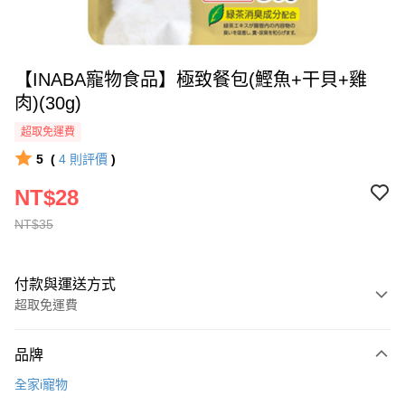
【INABA寵物食品】極致餐包(鰹魚+干貝+雞
肉)(30g)
超取免運費
5
(
4
則評價
)
NT$28
NT$35
付款與運送方式
超取免運費
付款方式
品牌
全家線上支付
全家i寵物
超商取貨付款