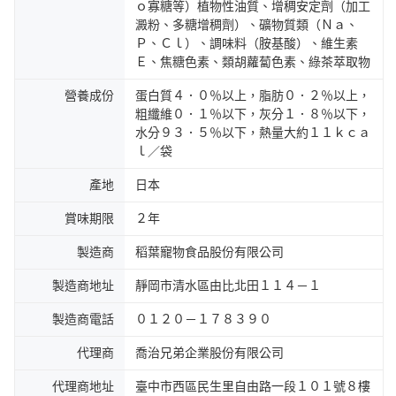
ｏ寡糖等）植物性油質、增稠安定劑（加工
澱粉、多糖增稠劑）、礦物質類（Ｎａ、
Ｐ、Ｃｌ）、調味料（胺基酸）、維生素
Ｅ、焦糖色素、類胡蘿蔔色素、綠茶萃取物
營養成份
蛋白質４．０％以上，脂肪０．２％以上，
粗纖維０．１％以下，灰分１．８％以下，
水分９３．５％以下，熱量大約１１ｋｃａ
ｌ／袋
產地
日本
賞味期限
２年
製造商
稻葉寵物食品股份有限公司
製造商地址
靜岡市清水區由比北田１１４－１
製造商電話
０１２０－１７８３９０
代理商
喬治兄弟企業股份有限公司
代理商地址
臺中市西區民生里自由路一段１０１號８樓