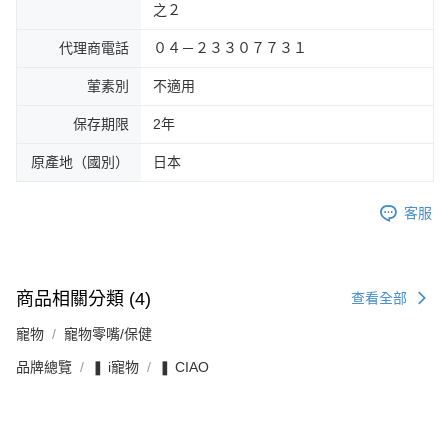
之２
代理商電話
０４－２３３０７７３１
葷素別
不適用
保存期限
2年
原產地（國別）
日本
客服
商品相關分類 (4)
查看全部
寵物
寵物零嘴/保健
品牌總覽
❚ i寵物
❚ CIAO