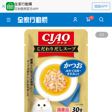
全家行動購
開啟APP
立刻使用官方APP
0
1
/
1