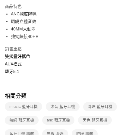
本島宅配-活動商品
商品特色
免運費
ANC深度降噪
環繞立體音效
離島宅配-常溫商品
40MM大動圈
免運費
強勁續航40HR
銷售重點
雙摺疊好攜帶
AUX模式
藍牙5.1
相關分類
miuzic 藍牙耳機
沐音 藍牙耳機
降噪 藍牙耳機
無線 藍牙耳機
anc 藍牙耳機
黑色 藍牙耳機
藍牙耳機 續航
無線 降噪
降噪 續航