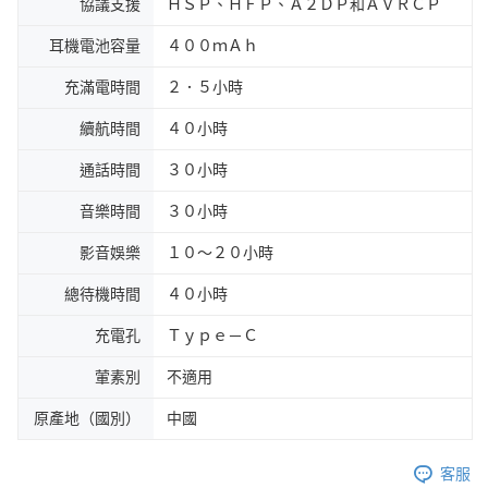
協議支援
ＨＳＰ、ＨＦＰ、Ａ２ＤＰ和ＡＶＲＣＰ
耳機電池容量
４００ｍＡｈ
充滿電時間
２．５小時
續航時間
４０小時
通話時間
３０小時
音樂時間
３０小時
影音娛樂
１０～２０小時
總待機時間
４０小時
充電孔
Ｔｙｐｅ－Ｃ
葷素別
不適用
原產地（國別）
中國
客服