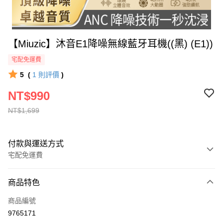
【Miuzic】沐音E1降噪無線藍牙耳機((黑) (E1))
宅配免運費
5
(
1
則評價
)
NT$990
NT$1,699
付款與運送方式
宅配免運費
付款方式
商品特色
全家線上支付
商品編號
運送方式
9765171