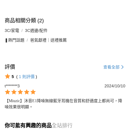
商品相關分類 (2)
3C/家電
3C週邊/配件
❚熱門話題
爸氣獻禮｜送禮推薦
評價
查看全部
5
(
1
則評價
)
t********3
2024/10/10
【Miuzic】沐音E1降噪無線藍牙耳機在音質和舒適度上都尚可，降
噪效果很明顯。
你可能有興趣的商品
全站排行