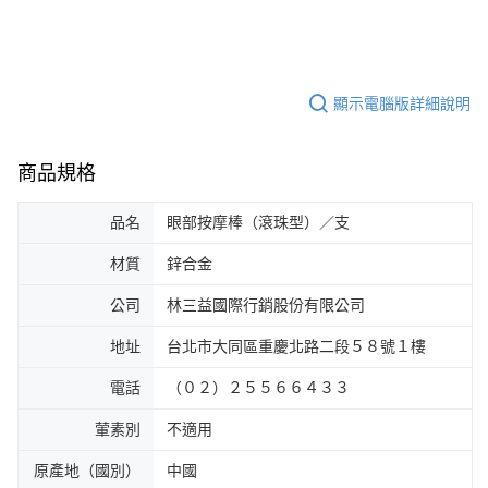
顯示電腦版詳細說明
商品規格
品名
眼部按摩棒（滾珠型）／支
材質
鋅合金
公司
林三益國際行銷股份有限公司
地址
台北市大同區重慶北路二段５８號１樓
電話
（０２）２５５６６４３３
葷素別
不適用
原產地（國別）
中國