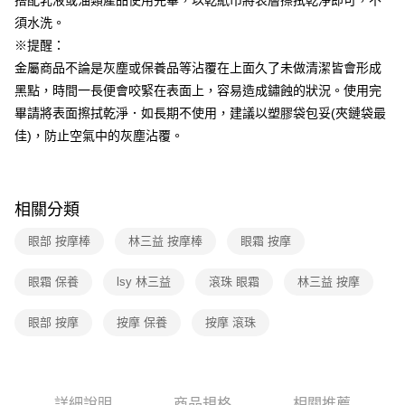
搭配乳液或油類產品使用完畢，以乾紙巾將表層擦拭乾淨即可，不
須水洗。
※提醒：
金屬商品不論是灰塵或保養品等沾覆在上面久了未做清潔皆會形成
黑點，時間一長便會咬緊在表面上，容易造成鏽蝕的狀況。使用完
畢請將表面擦拭乾淨．如長期不使用，建議以塑膠袋包妥(夾鏈袋最
佳)，防止空氣中的灰塵沾覆。
相關分類
眼部 按摩棒
林三益 按摩棒
眼霜 按摩
眼霜 保養
lsy 林三益
滾珠 眼霜
林三益 按摩
眼部 按摩
按摩 保養
按摩 滾珠
詳細說明
商品規格
相關推薦