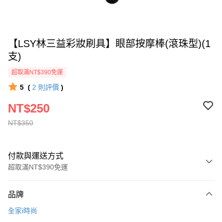
【LSY林三益彩妝刷具】眼部按摩棒(滾珠型)(1
支)
超取滿NT$390免運
5
(
2
則評價
)
NT$250
NT$350
付款與運送方式
超取滿NT$390免運
付款方式
品牌
全家線上支付
全家i時尚
超商取貨付款