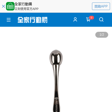
全家行動購
開啟APP
立刻使用官方APP
0
1
/
2