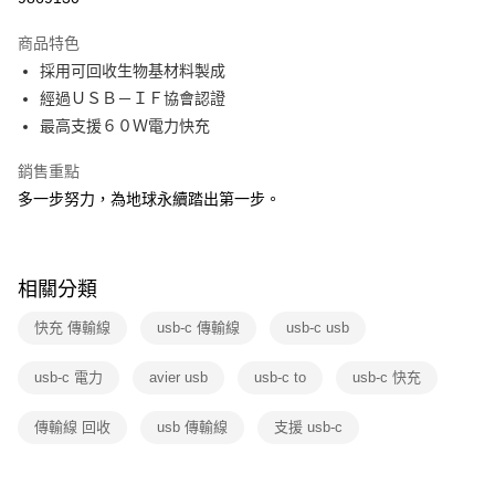
本島宅配-活動商品
商品特色
免運費
採用可回收生物基材料製成
經過ＵＳＢ－ＩＦ協會認證
離島宅配-常溫商品
最高支援６０Ｗ電力快充
免運費
銷售重點
多一步努力，為地球永續踏出第一步。
相關分類
快充 傳輸線
usb-c 傳輸線
usb-c usb
usb-c 電力
avier usb
usb-c to
usb-c 快充
傳輸線 回收
usb 傳輸線
支援 usb-c