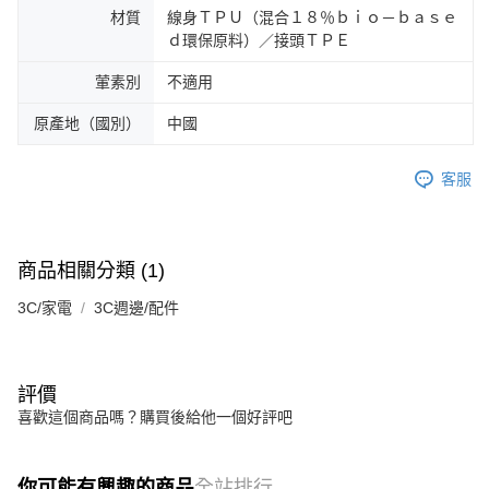
材質
線身ＴＰＵ（混合１８％ｂｉｏ－ｂａｓｅ
ｄ環保原料）／接頭ＴＰＥ
葷素別
不適用
原產地（國別）
中國
客服
商品相關分類 (1)
3C/家電
3C週邊/配件
評價
喜歡這個商品嗎？購買後給他一個好評吧
你可能有興趣的商品
全站排行