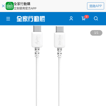
全家行動購
開啟APP
立刻使用官方APP
0
1
/
1