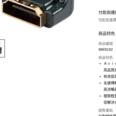
付款與運
宅配免運
付款方式
商品特色
全家線上
商品編號
9869192
商品特色
運送方式
Ａｖｉ
本島宅配-
高品質
免運費
有效抵
全速傳
離島宅配-
高流暢
免運費
極致輕
佳解決
銷售重點