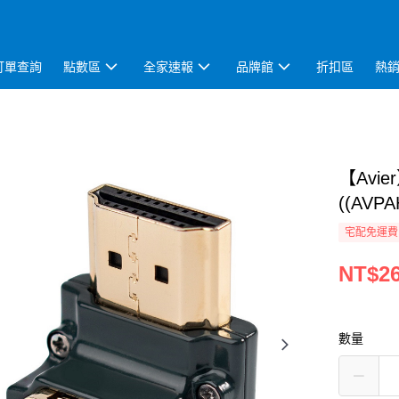
訂單查詢
點數區
全家速報
品牌館
折扣區
熱
【Avi
((AVPA
宅配免運費
NT$2
數量