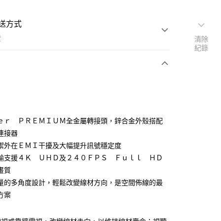
送方式
費
清除
紀錄
支付
ｅｒ ＰＲＥＭＩＵＭ全金屬轉接頭，鋅合金外殼搭配
活動商品
連接器
禦外在ＥＭＩ干擾及大幅提升訊號穩定度
輸支援４Ｋ ＵＨＤ及２４０ＦＰＳ Ｆｕｌｌ ＨＤ
常溫商品
畫質
量的多角度設計，輕鬆改變線材方向，是空間佈線的最
方案