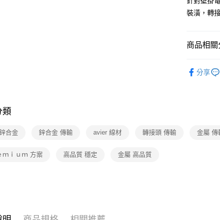
針對壁掛
裝潢，轉
商品相關分
3C/家電
分享
分類
r 鋅合金
鋅合金 傳輸
avier 線材
轉接頭 傳輸
金屬 傳
ｅｍｉｕｍ 方案
高品質 穩定
金屬 高品質
說明
商品規格
相關推薦