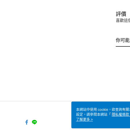
評價
喜歡這
你可能
本網站中使用 cookie，欲查詢有關
設定，請參閱本網站「
隱私權條款
使用 cookie。
了解更多 >