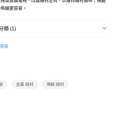
電視或靠牆電視，改變線材走向，以維持線材壽命；視聽
接佈線更容易。
類 (1)
3C週邊/配件
客服
輸
金屬 線材
傳輸 線材