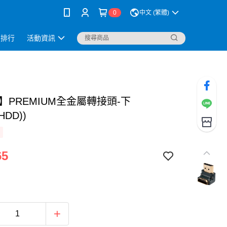
0
中文 (繁體)
銷排行
活動資訊
er】PREMIUM全金屬轉接頭-下
HDD))
65