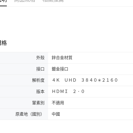
規格
外殼
鋅合金材質
接口
鍍金接口
解析度
４Ｋ ＵＨＤ ３８４０＊２１６０
版本
ＨＤＭＩ ２．０
葷素別
不適用
原產地（國別）
中國