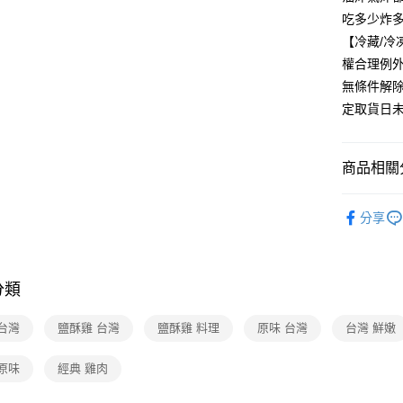
吃多少炸
【冷藏/
權合理例
無條件解
定取貨日
商品相關分
美食/生鮮
分享
❚熱門話
❚熱門話
分類
❚熱門話
配
台灣
鹽酥雞 台灣
鹽酥雞 料理
原味 台灣
台灣 鮮嫩
原味
經典 雞肉