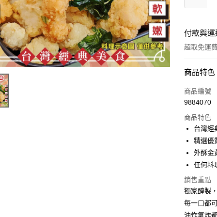
付款與運
超取免運
付款方式
商品特色
全家線上
商品編號
9884070
超商取貨
商品特色
台灣經
運送方式
精選優
外酥金
冷凍-全家
任何料
免運費
銷售重點
冷凍-付款
獨家醃製，超
免運費
每一口都
油炸氣炸