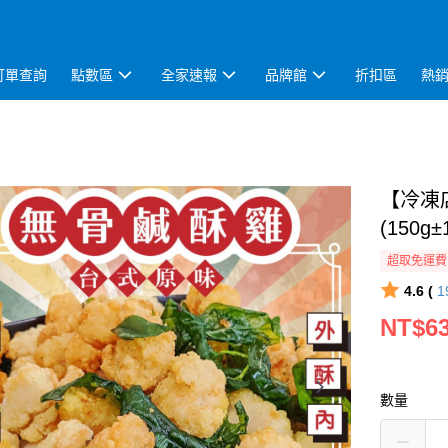
訂單查詢
點數區
全家速報
品牌館
折扣區
熱
【冷凍
(150g±
超取免運費
4.6 (
1
NT$6
數量