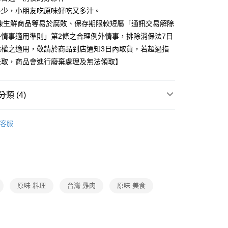
多少，小朋友吃原味好吃又多汁。
冷凍生鮮商品等易於腐敗、保存期限較短屬「通訊交易解除
外情事適用準則」第2條之合理例外情事，排除消保法7日
除權之適用，敬請於商品到店通知3日內取貨，若超過指
未取，商品會進行廢棄處理及無法領取】
類 (4)
小吃/滷味/烤炸物
客服
題
抗漲｜百元有找
冷凍美食
題
復熱即食｜主題美味
宵夜好料
題
冷凍店配｜購物指南
人氣美食/生鮮/飲品｜冷凍店
原味 料理
台灣 雞肉
原味 美食