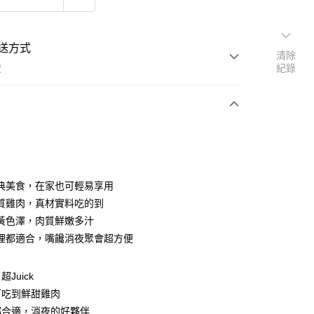
送方式
清除
費
紀錄
支付
付款
典美食，在家也可輕易享用
質雞肉，真材實料吃的到
黃色澤，肉質鮮嫩多汁
取貨付款
理都適合，嘴饞消夜聚會超方便
後全家取貨
Juick
可吃到鮮甜雞肉
都合適，消夜的好夥伴