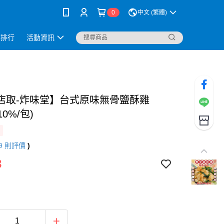
0
中文 (繁體)
銷排行
活動資訊
店取-炸味堂】台式原味無骨鹽酥雞
10%/包)
9
則評價
)
3