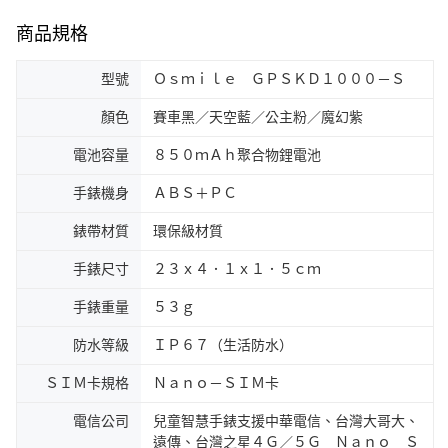
商品規格
型號
Ｏｓｍｉｌｅ ＧＰＳＫＤ１０００－Ｓ
顏色
賽車黑／天空藍／公主粉／魔幻紫
電池容量
８５０ｍＡｈ聚合物鋰電池
手錶機身
ＡＢＳ＋ＰＣ
錶帶材質
環保級材質
手錶尺寸
２３ｘ４．１ｘ１．５ｃｍ
手錶重量
５３ｇ
防水等級
ＩＰ６７（生活防水）
ＳＩＭ卡規格
Ｎａｎｏ－ＳＩＭ卡
電信公司
兒童智慧手錶支援中華電信、台灣大哥大、
遠傳、台灣之星４Ｇ／５Ｇ Ｎａｎｏ Ｓ