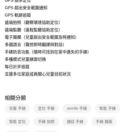
GPS 精準定位
GPS 超出安全範圍通知
GPS 軌跡追蹤
遠端拍照（觀察環境協助定位）
遠端監聽（遠程監聽協助定位）
電子圍欄（兒童超出安全範圍及時通知）
多國語言（聲控即時翻譯與對話）
手錶防丟功能（隨時可找到在家中遺失的手錶）
多種模式兒童錶面切換
每日計步追蹤
支援多位家庭成員關心兒童目前狀況
相關分類
兒童 手錶
定位 手錶
osmile 手錶
智能 手錶
智能 定位
手錶 拍照
通話 手錶
手錶 鏡面