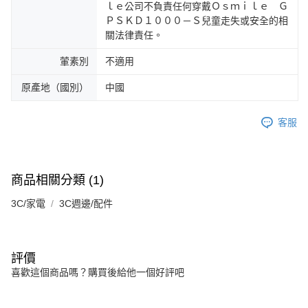
ｌｅ公司不負責任何穿戴Ｏｓｍｉｌｅ Ｇ
ＰＳＫＤ１０００－Ｓ兒童走失或安全的相
關法律責任。
葷素別
不適用
原產地（國別）
中國
客服
商品相關分類 (1)
3C/家電
3C週邊/配件
評價
喜歡這個商品嗎？購買後給他一個好評吧