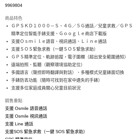
運送方式
9969804
本島宅配-活動商品
商品特色
免運費
ＧＰＳＫＤ１０００－Ｓ、４Ｇ／５Ｇ通話／兒童求救／ＧＰＳ
精準定位智能手錶支援、Ｇｏｏｇｌｅ商店下載版
離島宅配-常溫商品
支援Ｏｓｍｉｌｅ語音、視訊通話、Ｌｉｎｅ通話
免運費
支援ＳＯＳ緊急求救（一鍵ＳＯＳ緊急求助）
ＧＰＳ精準定位、軌跡追蹤，電子圍欄（超出安全範圍通知）
遠端拍照、監聽（觀察環境協助定位）
多國語言（聲控即時翻譯與對話）、多種模式兒童錶面切換
手錶防丟功能（隨時可找到在家中遺失的手錶）
支援多位家庭成員關心兒童目前狀況
銷售重點
支援 Osmile 語音通話
支援 Osmile 視訊通話
支援 Line 通話
支援SOS 緊急求救（一鍵 SOS 緊急求助）