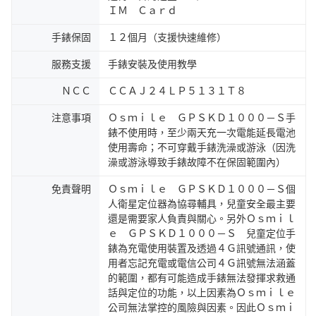
ＩＭ Ｃａｒｄ
手錶保固
１２個月（支援快速維修）
服務支援
手錶安裝及使用教學
ＮＣＣ
ＣＣＡＪ２４ＬＰ５１３１Ｔ８
注意事項
Ｏｓｍｉｌｅ ＧＰＳＫＤ１０００－Ｓ手
錶不使用時，至少兩天充一次電能延長電池
使用壽命；不可穿戴手錶洗澡或游泳（因洗
澡或游泳導致手錶故障不在保固範圍內）
免責聲明
Ｏｓｍｉｌｅ ＧＰＳＫＤ１０００－Ｓ個
人衛星定位器為協尋輔具，兒童安全最主要
還是需要家人負責與關心。另外Ｏｓｍｉｌ
ｅ ＧＰＳＫＤ１０００－Ｓ 兒童定位手
錶為充電使用裝置及透過４Ｇ訊號通訊，使
用者忘記充電或電信公司４Ｇ訊號無法涵蓋
的範圍，都有可能造成手錶無法發揮求救通
話與定位的功能，以上因素為Ｏｓｍｉｌｅ
公司無法掌控的風險與因素。因此Ｏｓｍｉ