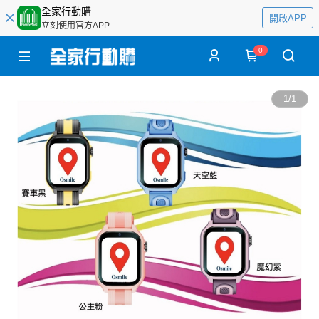
全家行動購
開啟APP
立刻使用官方APP
0
1
/
1