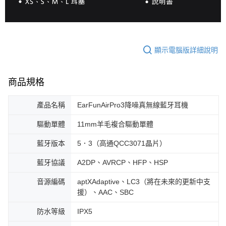
顯示電腦版詳細說明
商品規格
產品名稱
EarFunAirPro3降噪真無線藍牙耳機
驅動單體
11mm羊毛複合驅動單體
藍牙版本
5．3（高通QCC3071晶片）
藍牙協議
A2DP、AVRCP、HFP、HSP
音源編碼
aptXAdaptive、LC3（將在未來的更新中支
援）、AAC、SBC
防水等級
IPX5