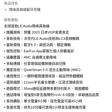
本島宅配-活動商品
商品特色
免運費
降噪真無線藍牙耳機
離島宅配-常溫商品
銷售重點
免運費
全球首款LE Audio降噪真無線
• 旗艦規格｜榮獲 2023 日本VGP金賞肯定
• 革新技術｜次世代LE Audio技術與LC3音頻解碼
• 最新規格｜藍牙5.3，超低功耗、穩定傳輸
• 個性控制｜EarFun App客製化個人聆聽喜好
• 遠離塵囂｜ANC 自適應主動降噪
• 多點連線｜任意兩個設備無縫自由切換
• 獨家技術｜QuietSmart 2.0 混合主動降噪 (ANC)
• 通透模式｜一鍵聆聽周遭環境音，超自然聆聽體驗
• 還原細節｜11mm羊毛複合單體，沉浸式環繞音效
• 遊戲模式｜55ms極低延遲帶來更好的影片、遊戲體驗
• 通話降噪｜增強型6麥克風陣列+cVc 8.0技術，卓越通話品質
• 長效續航｜單次電量9小時，搭充電盒可達45小時
• 急速充電｜快充10分鐘可使用2小時並支援無線充電