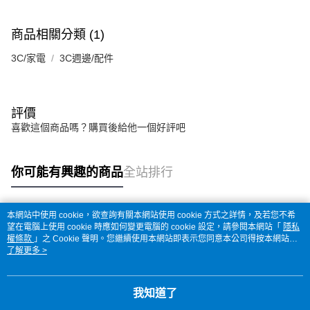
商品相關分類 (1)
3C/家電
3C週邊/配件
評價
喜歡這個商品嗎？購買後給他一個好評吧
你可能有興趣的商品
全站排行
本網站中使用 cookie，欲查詢有關本網站使用 cookie 方式之詳情，及若您不希
熱門標籤
望在電腦上使用 cookie 時應如何變更電腦的 cookie 設定，請參閱本網站「
隱私
權條款
」之 Cookie 聲明。您繼續使用本網站即表示您同意本公司得按本網站使
用條款之 Cookie 聲明使用 cookie。
了解更多 >
我知道了