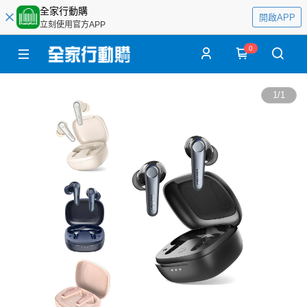
全家行動購
開啟APP
立刻使用官方APP
0
1
/
1