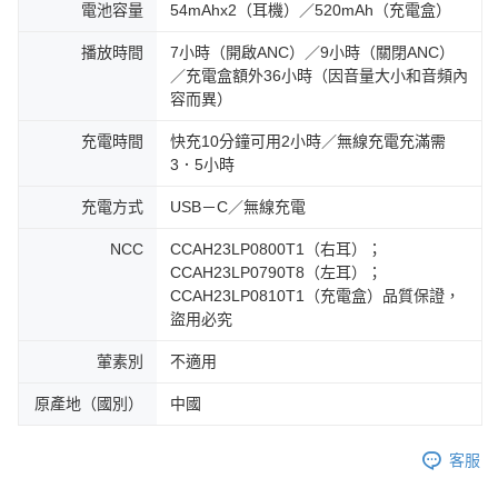
電池容量
54mAhx2（耳機）／520mAh（充電盒）
播放時間
7小時（開啟ANC）／9小時（關閉ANC）
／充電盒額外36小時（因音量大小和音頻內
容而異）
充電時間
快充10分鐘可用2小時／無線充電充滿需
3．5小時
充電方式
USB－C／無線充電
NCC
CCAH23LP0800T1（右耳）；
CCAH23LP0790T8（左耳）；
CCAH23LP0810T1（充電盒）品質保證，
盜用必究
葷素別
不適用
原產地（國別）
中國
客服