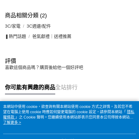
商品相關分類 (2)
3C/家電
3C週邊/配件
❚熱門話題
爸氣獻禮｜送禮推薦
評價
喜歡這個商品嗎？購買後給他一個好評吧
你可能有興趣的商品
全站排行
本網站中使用 cookie，欲查詢有關本網站使用 cookie 方式之詳情，及若您不希
熱門標籤
望在電腦上使用 cookie 時應如何變更電腦的 cookie 設定，請參閱本網站「
隱私
權條款
」之 Cookie 聲明。您繼續使用本網站即表示您同意本公司得按本網站使
用條款之 Cookie 聲明使用 cookie。
了解更多 >