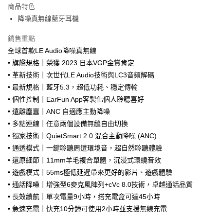
本島宅配-活動商品
商品特色
免運費
降噪真無線藍牙耳機
離島宅配-常溫商品
銷售重點
免運費
全球首款LE Audio降噪真無線
• 旗艦規格｜榮獲 2023 日本VGP金賞肯定
• 革新技術｜次世代LE Audio技術與LC3音頻解碼
• 最新規格｜藍牙5.3，超低功耗、穩定傳輸
• 個性控制｜EarFun App客製化個人聆聽喜好
• 遠離塵囂｜ANC 自適應主動降噪
• 多點連線｜任意兩個設備無縫自由切換
• 獨家技術｜QuietSmart 2.0 混合主動降噪 (ANC)
• 通透模式｜一鍵聆聽周遭環境音，超自然聆聽體驗
• 還原細節｜11mm羊毛複合單體，沉浸式環繞音效
• 遊戲模式｜55ms極低延遲帶來更好的影片、遊戲體驗
• 通話降噪｜增強型6麥克風陣列+cVc 8.0技術，卓越通話品質
• 長效續航｜單次電量9小時，搭充電盒可達45小時
• 急速充電｜快充10分鐘可使用2小時並支援無線充電