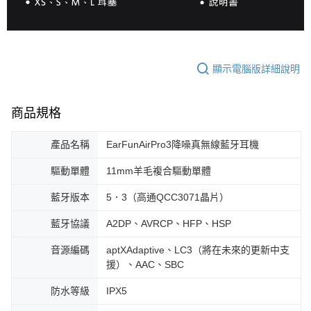
顯示電腦版詳細說明
商品規格
產品名稱
EarFunAirPro3降噪真無線藍牙耳機
驅動單體
11mm羊毛複合驅動單體
藍牙版本
5．3（高通QCC3071晶片）
藍牙協議
A2DP、AVRCP、HFP、HSP
音源編碼
aptXAdaptive、LC3（將在未來的更新中支
援）、AAC、SBC
防水等級
IPX5