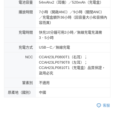
電池容量
54mAhx2（耳機）／520mAh（充電盒）
播放時間
7小時（開啟ANC）／9小時（關閉ANC）
／充電盒額外36小時（因音量大小和音頻內
容而異）
充電時間
快充10分鐘可用2小時／無線充電充滿需
3．5小時
充電方式
USB－C／無線充電
NCC
CCAH23LP0800T1（右耳）；
CCAH23LP0790T8（左耳）；
CCAH23LP0810T1（充電盒）品質保證，
盜用必究
葷素別
不適用
原產地（國別）
中國
客服