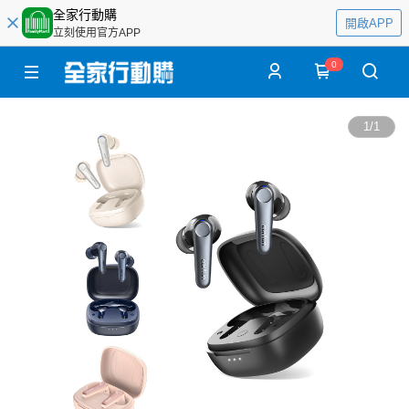
全家行動購
開啟APP
立刻使用官方APP
0
1
/
1