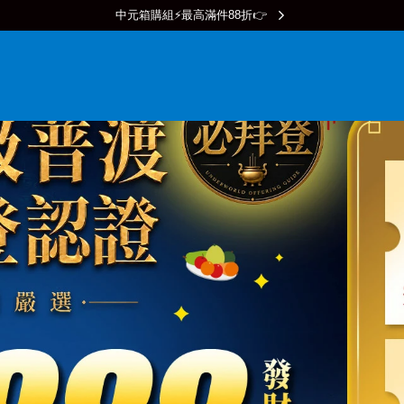
中元箱購組⚡最高滿件88折👉